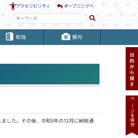
アクセシビリティ
オープニングへ
検
索
キ
観光
町政
ー
ワ
ー
ド
ページを保存
しました。その後、令和5年の12月に納税通