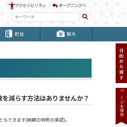
アクセシビリティ
オープニングへ
検
索
キ
観光
町政
ー
ワ
ー
ド
ページを保存
数を減らす方法はありませんか？
ともできます(納期の特例の承認)。