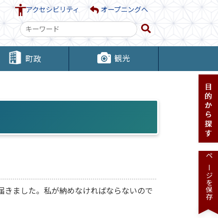
アクセシビリティ
オープニングへ
検
索
キ
観光
町政
ー
ワ
ー
ド
ページを保存
が届きました。私が納めなければならないので