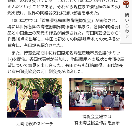
徳鎮」の名を受けている。このことが1000年祭が行なわれたゆ
えんだということである。それから現在まで景徳鎮の窯の火は
お問い合わせ
燃え続け、世界の陶磁器文化に強い影響を与えた。
1000年祭では「首届景徳鎮国際陶磁博覧会」が開催され、会
場には世界各国の陶磁器業界関係者が集まり、各国の陶磁器作
品と中国全土の窯元の作品が展示された。有田陶芸協会からも
作品18点を出展し、中国で初めての陶磁器産地での大規模な博
覧会に、有田焼も紹介された。
また、博覧会期間中には国際知名陶磁産地市長会議(サミッ
ト)を開催。各国代表者が参加し、陶磁器産地の現状と今後の展
望について意見を出し合った。有田からも江﨑助役、田代議長
と有田陶芸協会の河口副会長が出席した。
博覧会会場では
有田陶芸協会作品を展示
江﨑助役のスピーチ