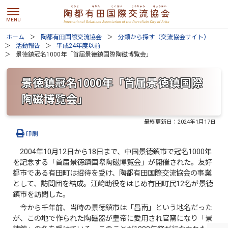
ホーム
陶都有田国際交流協会
分類から探す（交流協会サイト）
活動報告
平成24年度以前
景徳鎮冠名1000年「首届景徳鎮国際陶磁博覧会」
景徳鎮冠名1000年「首届景徳鎮国際
陶磁博覧会」
最終更新日：
2024年1月17日
印刷
2004年10月12日から18日まで、中国景徳鎮市で冠名1000年
を記念する「首届景徳鎮国際陶磁博覧会」が開催された。友好
都市である有田町は招待を受け、陶都有田国際交流協会の事業
として、訪問団を結成。江﨑助役をはじめ有田町民12名が景徳
鎮市を訪問した。
今から千年前、当時の景徳鎮市は「昌南」という地名だった
が、この地で作られた陶磁器が皇帝に愛用され官窯になり「景