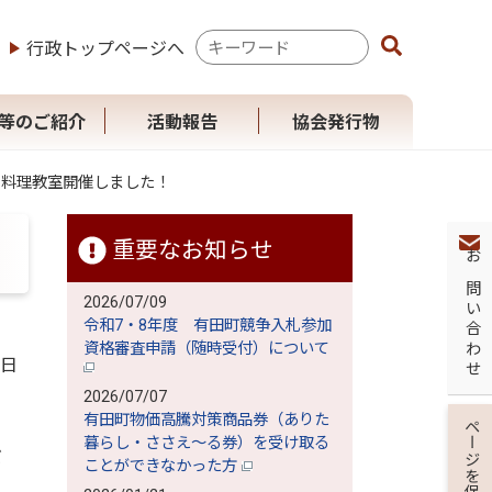
検
行政トップページへ
索
キ
ー
等のご紹介
活動報告
協会発行物
ワ
ー
ド
ツ料理教室開催しました！
重要なお知らせ
お問い合わせ
2026/07/09
令和7・8年度 有田町競争入札参加
資格審査申請（随時受付）について
9日
2026/07/07
有田町物価高騰対策商品券（ありた
ページを保存
暮らし・ささえ～る券）を受け取る
だ
ことができなかった方