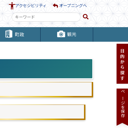
アクセシビリティ
オープニングへ
検
索
キ
観光
町政
ー
ワ
ー
ド
ページを保存