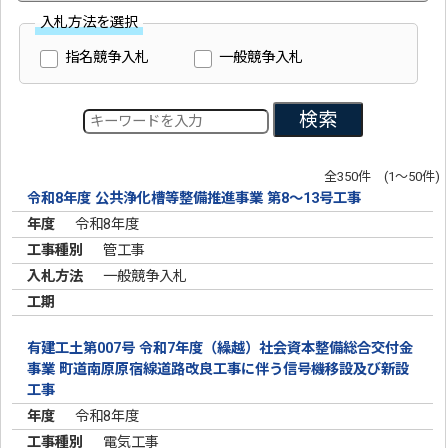
入札方法を選択
指名競争入札
一般競争入札
検索
全350件 (1～50件)
令和8年度 公共浄化槽等整備推進事業 第8～13号工事
令和8年度
管工事
一般競争入札
有建工土第007号 令和7年度（繰越）社会資本整備総合交付金
事業 町道南原原宿線道路改良工事に伴う信号機移設及び新設
工事
令和8年度
電気工事