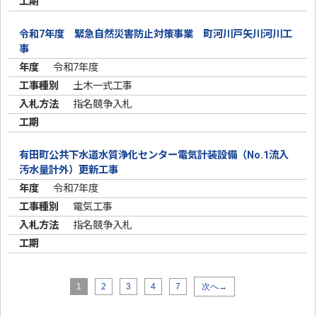
令和7年度 緊急自然災害防止対策事業 町河川戸矢川河川工
事
令和7年度
土木一式工事
指名競争入札
有田町公共下水道水質浄化センター電気計装設備（No.1流入
汚水量計外）更新工事
令和7年度
電気工事
指名競争入札
1
2
3
4
7
次へ→