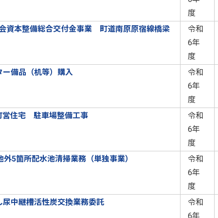
度
社会資本整備総合交付金事業 町道南原原宿線橋梁
令和
6年
度
ター備品（机等）購入
令和
6年
度
園町営住宅 駐車場整備工事
令和
6年
度
水池外5箇所配水池清掃業務（単独事業）
令和
6年
度
し尿中継槽活性炭交換業務委託
令和
6年