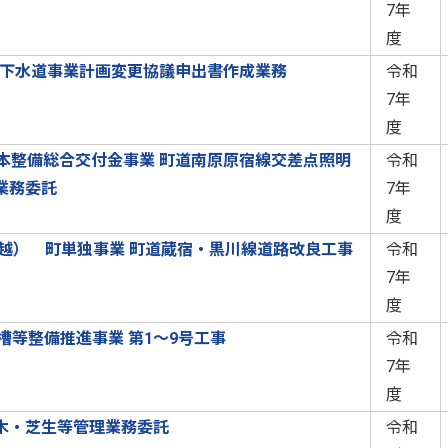
7年
度
共下水道事業計画変更協議申出書作成業務
令和
7年
度
本整備総合交付金事業 町道南原原宿線交差点照明
令和
業務委託
7年
度
繰越） 町単独事業 町道蔵宿・黒川線道路改良工事
令和
7年
度
化槽等整備推進事業 第1～9号工事
令和
7年
度
木・芝生等管理業務委託
令和