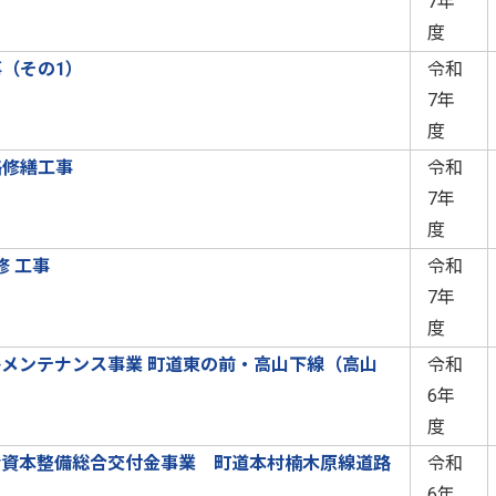
7年
度
（その1）
令和
7年
度
路修繕工事
令和
7年
度
 工事
令和
7年
度
道路メンテナンス事業 町道東の前・高山下線（高山
令和
6年
度
社会資本整備総合交付金事業 町道本村楠木原線道路
令和
6年