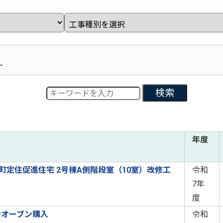
札
検索
年度
町定住促進住宅 2号棟A側階段室（10室）改修工
令和
7年
度
ンオーブン購入
令和