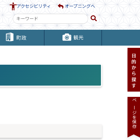
アクセシビリティ
オープニングへ
検
索
キ
観光
町政
ー
ワ
ー
ド
ページを保存