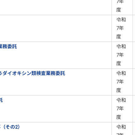
7年
度
令和
7年
度
業務委託
令和
7年
度
うダイオキシン類検査業務委託
令和
7年
度
託
令和
7年
度
（その2）
令和