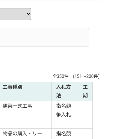
全350件 (151～200件)
工事種別
入札方
工
法
期
建築一式工事
指名競
争入札
物品の購入・リー
指名競