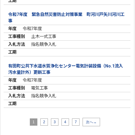
令和7年度 緊急自然災害防止対策事業 町河川戸矢川河川工
事
令和7年度
土木一式工事
指名競争入札
有田町公共下水道水質浄化センター電気計装設備（No.1流入
汚水量計外）更新工事
令和7年度
電気工事
指名競争入札
1
2
3
4
7
次へ→