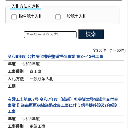
入札方法を選択
指名競争入札
一般競争入札
検索
全350件 (1～50件)
令和8年度 公共浄化槽等整備推進事業 第8～13号工事
令和8年度
管工事
一般競争入札
有建工土第007号 令和7年度（繰越）社会資本整備総合交付金
事業 町道南原原宿線道路改良工事に伴う信号機移設及び新設
工事
令和8年度
電気工事