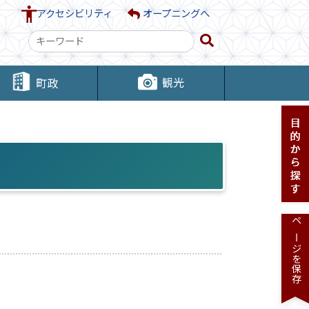
アクセシビリティ
オープニングへ
検
索
キ
観光
町政
ー
ワ
ー
ド
ページを保存