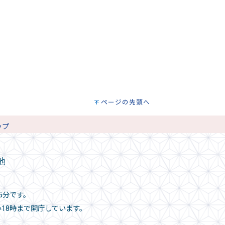
ページの先頭へ
ップ
地
5分です。
み18時まで開庁しています。