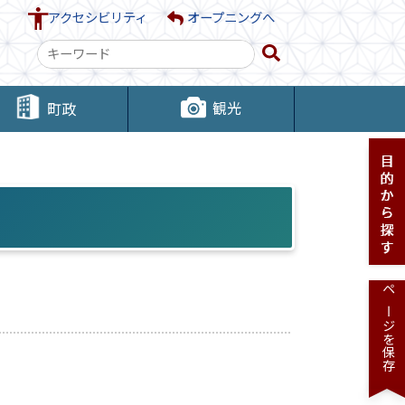
アクセシビリティ
オープニングへ
検
索
キ
観光
町政
ー
ワ
ー
ド
ページを保存