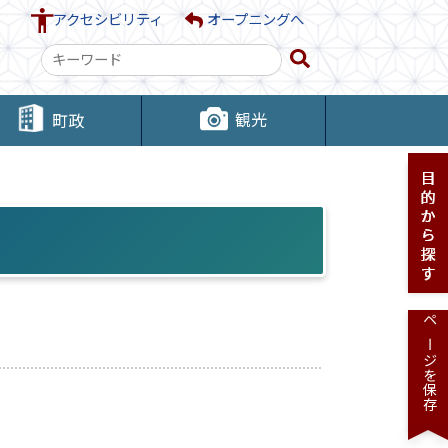
アクセシビリティ
オープニングへ
検
索
キ
観光
町政
ー
ワ
ー
ド
ページを保存