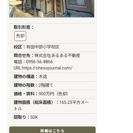
取引形態：
売却
校区：
有田中部小学校区
問合せ先：
株式会社あるある不動産
電話：0956-56-8866
URL:
https://ohesojournal.com/
建物の構造：
木造
建物の階数：
2階建て
価格・賃料：
900万円（売却）
建物面積（総床面積）：
165.23平方メー
トル
間取り：
5DK
詳細はこちら