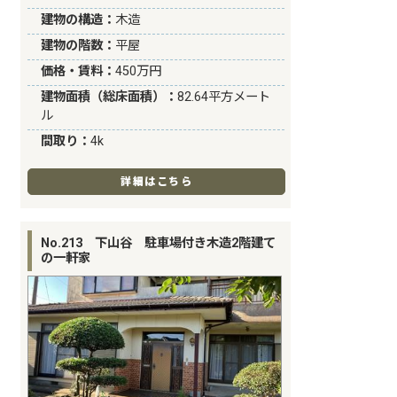
建物の構造：
木造
建物の階数：
平屋
価格・賃料：
450万円
建物面積（総床面積）：
82.64平方メート
ル
間取り：
4k
詳細はこちら
No.213 下山谷 駐車場付き木造2階建て
の一軒家