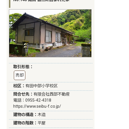
取引形態：
売却
校区：
有田中部小学校区
問合せ先：
有限会社西部不動産
電話：0955-42-4318
https://www.seibu-f.co.jp/
建物の構造：
木造
建物の階数：
平屋