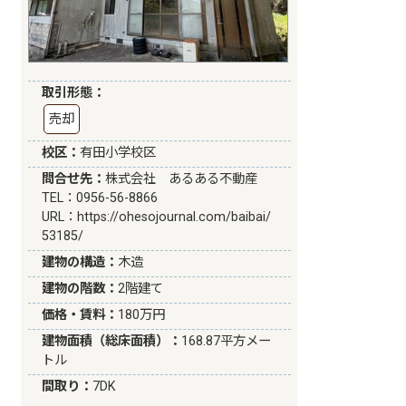
取引形態：
売却
校区：
有田小学校区
問合せ先：
株式会社 あるある不動産
TEL：0956-56-8866
URL：
https://ohesojournal.com/baibai/
53185/
建物の構造：
木造
建物の階数：
2階建て
価格・賃料：
180万円
建物面積（総床面積）：
168.87平方メー
トル
間取り：
7DK