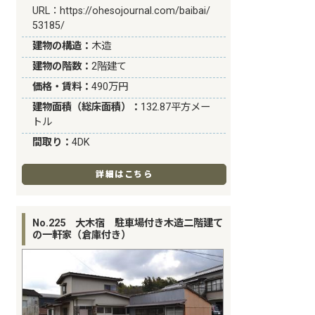
URL：
https://ohesojournal.com/baibai/
53185/
建物の構造：
木造
建物の階数：
2階建て
価格・賃料：
490万円
建物面積（総床面積）：
132.87平方メー
トル
間取り：
4DK
詳細はこちら
No.225 大木宿 駐車場付き木造二階建て
の一軒家（倉庫付き）