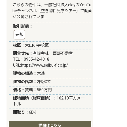
こちらの物件は、一般社団法人clayのYouTu
beチャンネル（空き物件見学ツアー）で動画
が公開されていま…
取引形態：
売却
校区：
大山小学校区
問合せ先：
有限会社 西部不動産
TEL：0955-42-4318
URL:
https://www.seibu-f.co.jp/
建物の構造：
木造
建物の階数：
2階建て
価格・賃料：
550万円
建物面積（総床面積）：
162.10平方メー
トル
間取り：
6DK
詳細はこちら