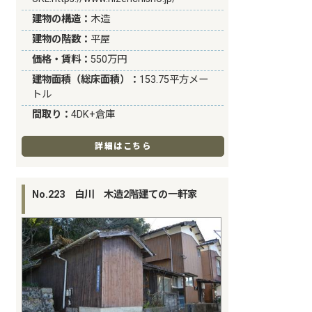
建物の構造：
木造
建物の階数：
平屋
価格・賃料：
550万円
建物面積（総床面積）：
153.75平方メー
トル
間取り：
4DK+倉庫
詳細はこちら
No.223 白川 木造2階建ての一軒家