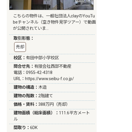
こちらの物件は、一般社団法人clayのYouTu
beチャンネル（空き物件見学ツアー）で動画
が公開されていま…
取引形態：
売却
校区：
有田中部小学校区
問合せ先：
有限会社西部不動産
電話：0955-42-4318
URL：
https://www.seibu-f.co.jp/
建物の構造：
木造
建物の階数：
2階建て
価格・賃料：
388万円（売却）
建物面積（総床面積）：
111.6平方メート
ル
間取り：
6DK