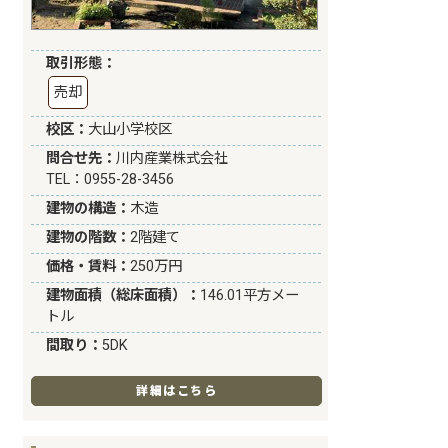
取引形態：
売却
校区：
大山小学校区
問合せ先：
川内産業株式会社
TEL：0955-28-3456
建物の構造：
木造
建物の階数：
2階建て
価格・賃料：
250万円
建物面積（総床面積）：
146.01平方メー
トル
間取り：
5DK
詳細はこちら