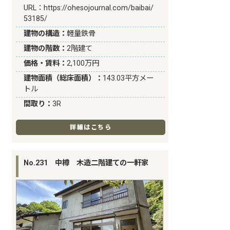
URL：
https://ohesojournal.com/baibai/
53185/
建物の構造：
軽量鉄骨
建物の階数：
2階建て
価格・賃料：
2,100万円
建物面積（総床面積）：
143.03平方メー
トル
間取り：
3R
詳細はこちら
No.231 中樽 木造二階建ての一軒家