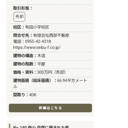
取引形態：
売却
校区：
有田小学校区
問合せ先：
有限会社西部不動産
電話：0955-42-4318
https://www.seibu-f.co.jp/
建物の構造：
木造
建物の階数：
平屋
価格・賃料：
300万円（売却）
建物面積（総床面積）：
66.94平方メート
ル
間取り：
4DK
詳細はこちら
No.140 南山 自然に囲まれた家