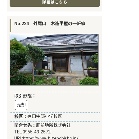
詳細はこちら
No.224 外尾山 木造平屋の一軒家
取引形態：
売却
校区：
有田中部小学校区
問合せ先：
肥前地所株式会社
TEL:0955-43-2572
URL:
https://www.hizenchisho.jp/