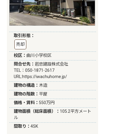
取引形態：
売却
校区：
曲川小学校区
問合せ先：
岩忠建設株式会社
TEL：050-1871-2617
URL:
https://iwachuhome.jp/
建物の構造：
木造
建物の階数：
平屋
価格・賃料：
550万円
建物面積（総床面積）：
105.2平方メート
ル
間取り：
4SK