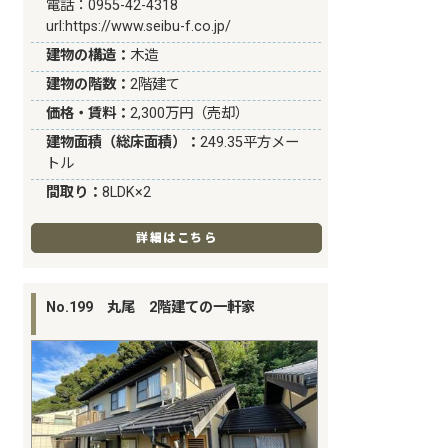
電話：0955-42-4318
url:
https://www.seibu-f.co.jp/
建物の構造：
木造
建物の階数：
2階建て
価格・賃料：
2,300万円（売却）
建物面積（総床面積）：
249.35平方メー
トル
間取り：
8LDK×2
詳細はこちら
No.199 丸尾 2階建ての一軒家