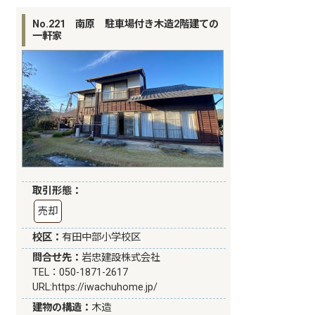
No.221 南原 駐車場付き木造2階建ての
一軒家
取引形態：
売却
校区：
有田中部小学校区
問合せ先：
岩忠建設株式会社
TEL：050-1871-2617
URL:
https://iwachuhome.jp/
建物の構造：
木造