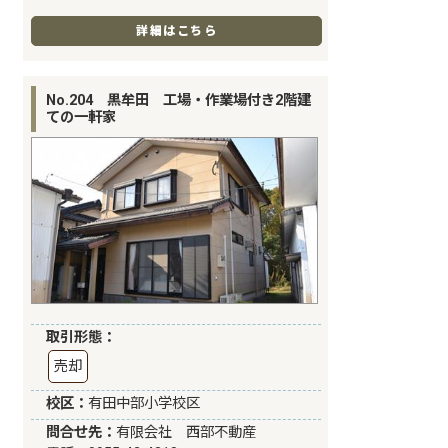
詳細はこちら
No.204 黒牟田 工場・作業場付き2階建
ての一軒家
取引形態：
売却
校区：
有田中部小学校区
問合せ先：
有限会社 西部不動産