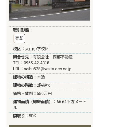
取引形態：
売却
校区：
大山小学校区
問合せ先：
有限会社 西部不動産
TEL：0955-42-4318
URL：
seibu528@vesta.ocn.ne.jp
建物の構造：
木造
建物の階数：
2階建て
価格・賃料：
550万円
建物面積（総床面積）：
66.64平方メート
ル
間取り：
5DK