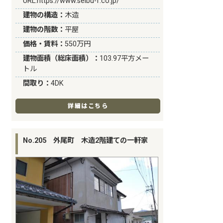
URL:
https://www.seibu-f.co.jp/
建物の構造：
木造
建物の階数：
平屋
価格・賃料：
550万円
建物面積（総床面積）：
103.97平方メー
トル
間取り：
4DK
詳細はこちら
No.205 外尾町 木造2階建ての一軒家