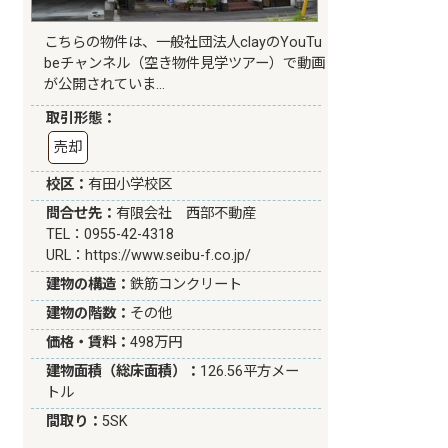
こちらの物件は、一般社団法人clayのYouTu
beチャンネル（空き物件見学ツアー）で動画
が公開されていま…
取引形態：
売却
校区：
有田小学校区
問合せ先：
有限会社 西部不動産
TEL：0955-42-4318
URL：
https://www.seibu-f.co.jp/
建物の構造：
鉄筋コンクリート
建物の階数：
その他
価格・賃料：
498万円
建物面積（総床面積）：
126.56平方メー
トル
間取り：
5SK