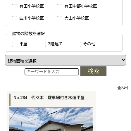
有田小学校区
有田中部小学校区
曲川小学校区
大山小学校区
建物の階数を選択
平屋
2階建て
その他
検索
全24件
No.234 代々木 駐車場付き木造平屋