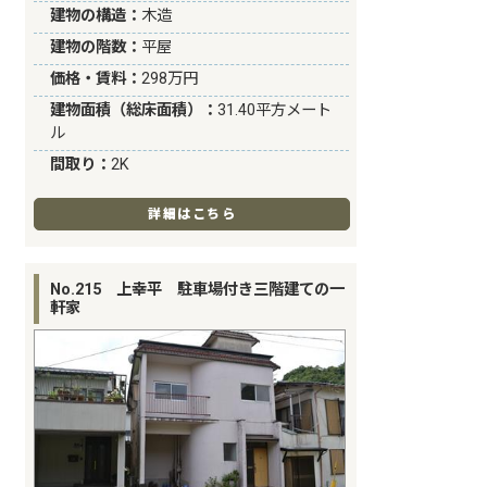
建物の構造：
木造
建物の階数：
平屋
価格・賃料：
298万円
建物面積（総床面積）：
31.40平方メート
ル
間取り：
2K
詳細はこちら
No.215 上幸平 駐車場付き三階建ての一
軒家