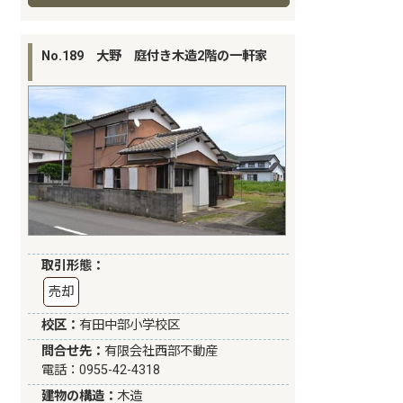
No.189 大野 庭付き木造2階の一軒家
取引形態：
売却
校区：
有田中部小学校区
問合せ先：
有限会社西部不動産
電話：0955-42-4318
建物の構造：
木造