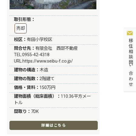
取引形態：
売却
校区：
有田小学校区
移住相談問い合わせ
問合せ先：
有限会社 西部不動産
TEL:0955-42-4318
URL:
https://www.seibu-f.co.jp/
建物の構造：
木造
建物の階数：
2階建て
価格・賃料：
150万円
建物面積（総床面積）：
110.36平方メー
トル
間取り：
7DK
詳細はこちら