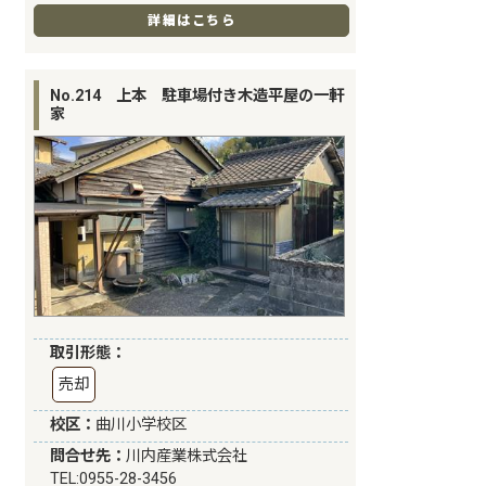
詳細はこちら
No.214 上本 駐車場付き木造平屋の一軒
家
取引形態：
売却
校区：
曲川小学校区
問合せ先：
川内産業株式会社
TEL:0955-28-3456