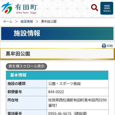
ホーム
施設情報
黒牟田公園
施設情報
印刷
黒牟田公園
表を横スクロール表示
基本情報
施設の種類
公園・スポーツ施設
郵便番号
844-0022
所在地
佐賀県西松浦郡有田町黒牟田丙3290
番地1
電話番号
0955-46-5615（建設課）