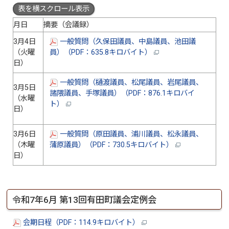
表を横スクロール表示
月日
摘要（会議録）
3月4日
一般質問（久保田議員、中島議員、池田議
（火曜
員）（PDF：635.8キロバイト）
日）
一般質問（樋渡議員、松尾議員、岩尾議員、
3月5日
諸隈議員、手塚議員）（PDF：876.1キロバイ
（水曜
ト）
日）
3月6日
一般質問（原田議員、浦川議員、松永議員、
（木曜
蒲原議員）（PDF：730.5キロバイト）
日）
令和7年6月 第13回有田町議会定例会
会期日程（PDF：114.9キロバイト）