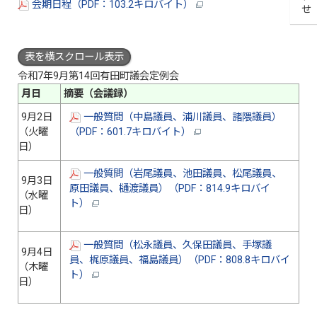
会期日程（PDF：103.2キロバイト）
表を横スクロール表示
令和7年9月第14回有田町議会定例会
月日
摘要（会議録）
9月2日
一般質問（中島議員、浦川議員、諸隈議員）
（火曜
（PDF：601.7キロバイト）
日）
一般質問（岩尾議員、池田議員、松尾議員、
9月3日
原田議員、樋渡議員）（PDF：814.9キロバイ
（水曜
ト）
日）
一般質問（松永議員、久保田議員、手塚議
9月4日
員、梶原議員、福島議員）（PDF：808.8キロバイ
（木曜
ト）
日）