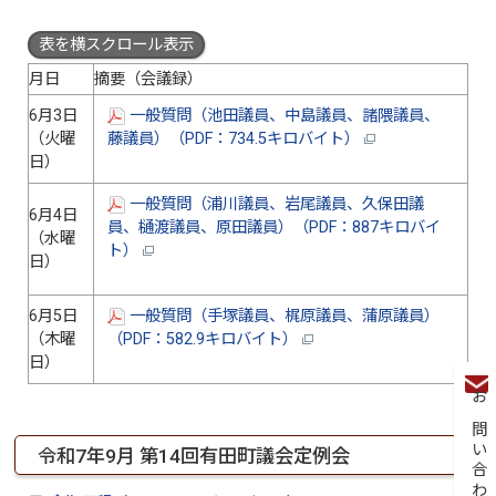
表を横スクロール表示
月日
摘要（会議録）
6月3日
一般質問（池田議員、中島議員、諸隈議員、
（火曜
藤議員）（PDF：734.5キロバイト）
日）
一般質問（浦川議員、岩尾議員、久保田議
6月4日
員、樋渡議員、原田議員）（PDF：887キロバイ
（水曜
ト）
日）
6月5日
一般質問（手塚議員、梶原議員、蒲原議員）
（木曜
（PDF：582.9キロバイト）
日）
お問い合わせ
令和7年9月 第14回有田町議会定例会