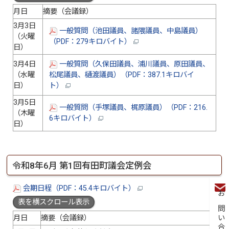
月日
摘要（会議録）
3月3日
一般質問（池田議員、諸隈議員、中島議員）
（火曜
（PDF：279キロバイト）
日）
3月4日
一般質問（久保田議員、浦川議員、原田議員、
（水曜
松尾議員、樋渡議員）（PDF：387.1キロバイ
日）
ト）
3月5日
一般質問（手塚議員、梶原議員）（PDF：216.
（木曜
6キロバイト）
日）
令和8年6月 第1回有田町議会定例会
会期日程（PDF：45.4キロバイト）
お問い合わせ
表を横スクロール表示
月日
摘要（会議録）