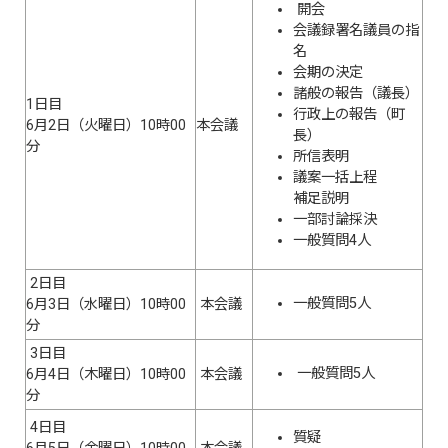
開会
会議録署名議員の指
名
会期の決定
諸般の報告（議長）
1日目
行政上の報告（町
6月2日（火曜日）10時00
本会議
長）
分
所信表明
議案一括上程
補足説明
一部討論採決
一般質問4人
2日目
一般質問5人
6月3日（水曜日）10時00
本会議
分
3日目
一般質問5人
6月4日（木曜日）10時00
本会議
分
4日目
質疑