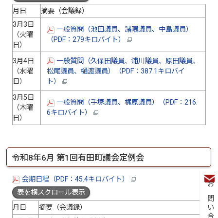
月日
摘要（会議録）
3月3日
一般質問（池田議員、諸隈議員、中島議員）
（火曜
（PDF：279キロバイト）
日）
3月4日
一般質問（久保田議員、浦川議員、原田議員、
（水曜
松尾議員、樋渡議員）（PDF：387.1キロバイ
日）
ト）
3月5日
一般質問（手塚議員、梶原議員）（PDF：216.
（木曜
6キロバイト）
日）
令和8年6月 第1回有田町議会定例会
会期日程（PDF：45.4キロバイト）
お問い合わせ
表を横スクロール表示
月日
摘要（会議録）