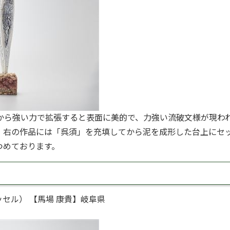
から強い力で拡張すると表面に美的で、力強い流破文様が現わ
、右の作品には「呉須」を充填してから泥を成形した台上にセ
つめております。
ル ヴェッセル） 【馬場 康貴】岐阜県