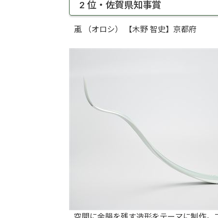
2 位・佐賀県知事賞
颪 （オロシ） 【木野 智史】京都府
空間に余韻を残す造形をテーマに制作。