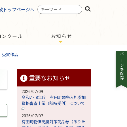
検
政トップページへ
索
キ
ー
ワ
コンクール
お知らせ
ー
ド
 受賞作品
ページを保存
重要なお知らせ
2026/07/09
令和7・8年度 有田町競争入札参加
資格審査申請（随時受付）について
2026/07/07
有田町物価高騰対策商品券（ありた