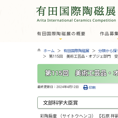
有田国際陶磁展の概要
作品募
ホーム
有田国際陶磁展
分類から探
第115回 美術工芸品・オブジェ部門 
第115回 美術工芸品・
最終更新日：
2024年4月12日
印刷
文部科学大臣賞
彩陶扁壷 （サイトウヘンコ） 【石原 祥