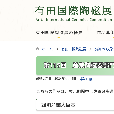
有田国際陶磁展の概要
作品募
ホーム
有田国際陶磁展
分類から探
第115回 産業陶磁器部
最終更新日：
2024年4月15日
印刷
こちらの作品は、展示期間中【佐賀県陶磁
経済産業大臣賞