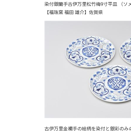
染付銀蘭手古伊万里松竹梅9寸平皿 （
【福珠窯 福田 雄介】佐賀県
古伊万里金襴手の絵柄を染付と銀彩のみ