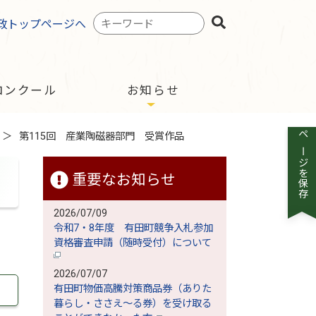
検
政トップページへ
索
キ
ー
ワ
コンクール
お知らせ
ー
ド
第115回 産業陶磁器部門 受賞作品
ページを保存
重要なお知らせ
2026/07/09
令和7・8年度 有田町競争入札参加
資格審査申請（随時受付）について
2026/07/07
有田町物価高騰対策商品券（ありた
暮らし・ささえ～る券）を受け取る