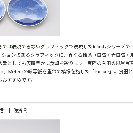
は表現できないグラフィックで表現したInfinityシリーズで
ーションのあるグラフィックに、異なる釉薬（白磁・青白磁・
てなしの器としても表情豊かに食卓を彩ります。実際の有田の風景写
r、Meteorの転写紙を重ねて模様を施した「Picture」。食器
もおすすめです。
信二】佐賀県