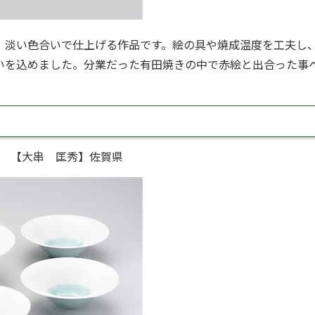
、淡い色合いで仕上げる作品です。絵の具や焼成温度を工夫し
いを込めました。分業だった有田焼きの中で赤絵と出合った事
。
） 【大串 匡秀】佐賀県