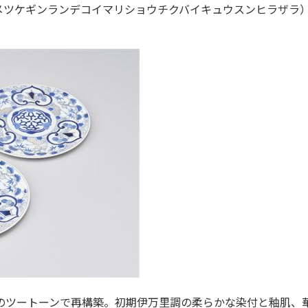
ソメツケギンランデコイマリショウチクバイキュウスンヒラザラ
のツートーンで再構築。初期伊万里調の柔らかな染付と釉肌、