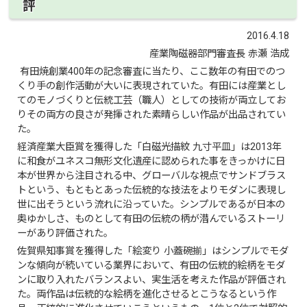
評
2016.4.18
産業陶磁器部門審査長 赤瀬 浩成
有田焼創業400年の記念審査に当たり、ここ数年の有田でのつ
くり手の創作活動が大いに表現されていた。有田には産業とし
てのモノづくりと伝統工芸（職人）としての技術が両立してお
りその両方の良さが発揮された素晴らしい作品が出品されてい
た。
経済産業大臣賞を獲得した「白磁光描紋 九寸平皿」は2013年
に和食がユネスコ無形文化遺産に認められた事をきっかけに日
本が世界から注目される中、グローバルな視点でサンドブラス
トという、もともとあった伝統的な技法をよりモダンに表現し
世に出そうという流れに沿っていた。シンプルであるが日本の
奥ゆかしさ、ものとして有田の伝統の柄が潜んでいるストーリ
ーがあり評価された。
佐賀県知事賞を獲得した「絵変り 小蓋碗揃」はシンプルでモダ
ンな傾向が続いている業界において、有田の伝統的絵柄をモダ
ンに取り入れたバランスよい、実生活を考えた作品が評価され
た。両作品は伝統的な絵柄を進化させるとこうなるという作