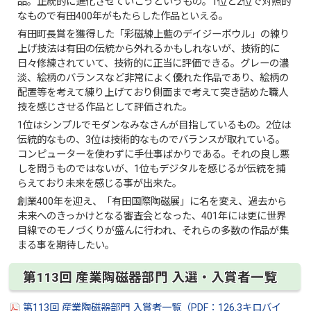
品。正統的に進化させていこうというもの。1位と2位で対照的
なもので有田400年がもたらした作品といえる。
有田町長賞を獲得した「彩磁練上藍のデイジーボウル」の練り
上げ技法は有田の伝統から外れるかもしれないが、技術的に
日々修練されていて、技術的に正当に評価できる。グレーの濃
淡、絵柄のバランスなど非常によく優れた作品であり、絵柄の
配置等を考えて練り上げており側面まで考えて突き詰めた職人
技を感じさせる作品として評価された。
1位はシンプルでモダンなみなさんが目指しているもの。2位は
伝統的なもの、3位は技術的なものでバランスが取れている。
コンピューターを使わずに手仕事ばかりである。それの良し悪
しを問うものではないが、1位もデジタルを感じるが伝統を捕
らえており未来を感じる事が出来た。
創業400年を迎え、「有田国際陶磁展」に名を変え、過去から
未来へのきっかけとなる審査会となった、401年には更に世界
目線でのモノづくりが盛んに行われ、それらの多数の作品が集
まる事を期待したい。
第113回 産業陶磁器部門 入選・入賞者一覧
第113回 産業陶磁器部門 入賞者一覧（PDF：126.3キロバイ