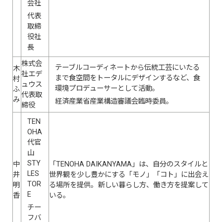
会社
代表
取締
役社
長
株式会
テーブルコーディネートから伝統工芸にいたる
木
社エデ
まで食空間をトータルにデザインするなど、食
村
ュウス
環境プロデューサーとして活動。
ふ
代表取
み
経済産業省産業構造審議会臨時委員。
締役
TEN
OHA
代官
山
STY
中
「TENOHA DAIKANYAMA」は、自分のスタイルと
LES
井
世界観を少し豊かにする「モノ」「コト」に出会え
TOR
明
る場所を提供。新しい暮らし方、働き方を提案して
E
香
いる。
チー
フバ