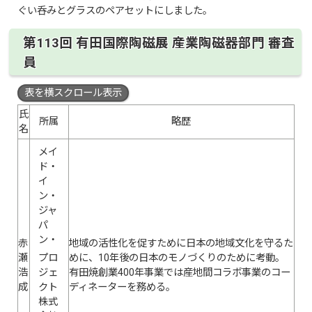
ぐい呑みとグラスのペアセットにしました。
第113回 有田国際陶磁展 産業陶磁器部門 審査
員
表を横スクロール表示
氏
所属
略歴
名
メイ
ド・
イ
ン・
ジャ
パ
ン・
赤
地域の活性化を促すために日本の地域文化を守るた
瀬
プロ
めに、10年後の日本のモノづくりのために考動。
浩
ジェ
有田焼創業400年事業では産地間コラボ事業のコー
成
クト
ディネーターを務める。
株式