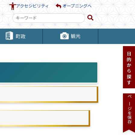
アクセシビリティ
オープニングへ
検
索
キ
観光
町政
ー
ワ
ー
ド
ページを保存