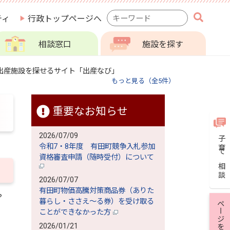
検
ティ
行政トップページへ
索
キ
相談窓口
施設を探す
ー
ワ
ー
出産施設を探せるサイト「出産なび」
ド
もっと見る（全5件）
重要なお知らせ
2026/07/09
子育て相談
令和7・8年度 有田町競争入札参加
資格審査申請（随時受付）について
2026/07/07
有田町物価高騰対策商品券（ありた
？
暮らし・ささえ～る券）を受け取る
ページを保存
ことができなかった方
2026/01/21