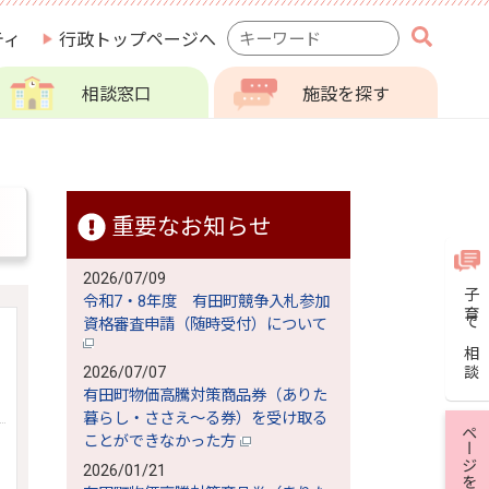
検
ティ
行政トップページへ
索
キ
相談窓口
施設を探す
ー
ワ
ー
ド
重要なお知らせ
2026/07/09
子育て相談
令和7・8年度 有田町競争入札参加
資格審査申請（随時受付）について
2026/07/07
有田町物価高騰対策商品券（ありた
暮らし・ささえ～る券）を受け取る
ページを保存
ことができなかった方
2026/01/21