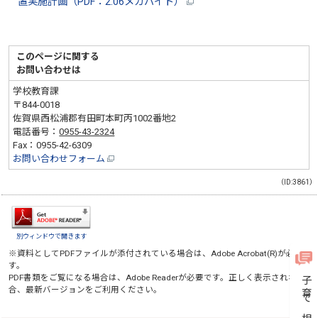
置実施計画（PDF：2.06メガバイト）
このページに関する
お問い合わせは
学校教育課
〒844-0018
佐賀県西松浦郡有田町本町丙1002番地2
電話番号：
0955-43-2324
Fax：0955-42-6309
お問い合わせフォーム
（ID:3861）
別ウィンドウで開きます
※資料としてPDFファイルが添付されている場合は、
Adobe Acrobat(R)
が必要で
す。
PDF書類をご覧になる場合は、
Adobe Reader
が必要です。正しく表示されない場
子育て相談
合、最新バージョンをご利用ください。