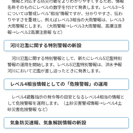
情報と対応する防災行動をよりわかりやすくするため、情報
名称そのものにレベルの数字を付けて発表します。レベル3～5
については警戒レベル“相当”情報ですが、分かりやすさ、伝わ
りやすさを重視し、例えばレベル3相当の大雨警報は、レベル3
大雨警報とします。（大雨警報→レベル3大雨警報、高潮注意
報→レベル2高潮注意報 など）
河川氾濫に関する特別警報の新設
河川氾濫に関する特別警報として、新たにレベル5氾濫特別
警報の運用を開始します。レベル5氾濫特別警報は、洪水予報
河川において氾濫が差し迫ったときに発表します。
レベル4相当情報としての「危険警報」の運用
レベル4避難指示の発令等の目安となるレベル4相当の情報と
して危険警報を運用します。（土砂災害警戒情報→レベル4土
砂災害危険警報 など）
気象防災速報、気象解説情報の新設