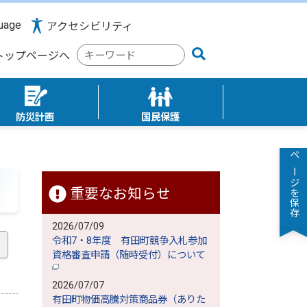
uage
アクセシビリティ
検
トップページへ
索
キ
ー
ワ
防災計画
国民保護
ー
ド
ページを保存
重要なお知らせ
2026/07/09
令和7・8年度 有田町競争入札参加
資格審査申請（随時受付）について
2026/07/07
有田町物価高騰対策商品券（ありた