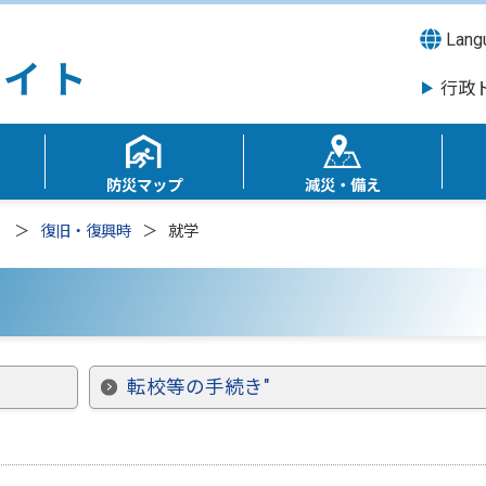
Lang
行政
防災マップ
減災・備え
）
復旧・復興時
就学
転校等の手続き"