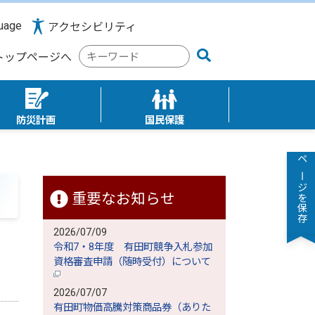
uage
アクセシビリティ
検
トップページへ
索
キ
ー
ワ
防災計画
国民保護
ー
ド
ページを保存
重要なお知らせ
2026/07/09
令和7・8年度 有田町競争入札参加
資格審査申請（随時受付）について
2026/07/07
有田町物価高騰対策商品券（ありた