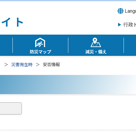
Lang
行政
防災マップ
減災・備え
）
災害発生時
安否情報