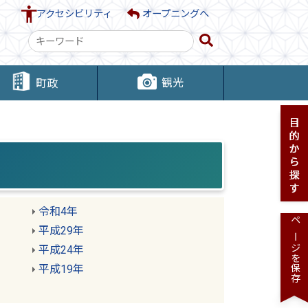
アクセシビリティ
オープニングへ
検
索
キ
観光
町政
ー
ワ
ー
ド
令和4年
ページを保存
平成29年
平成24年
平成19年