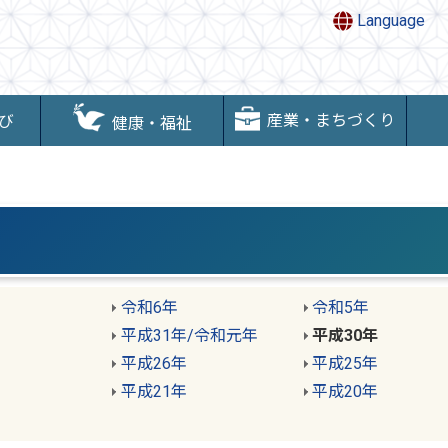
Language
産業・まちづくり
び
健康・福祉
令和6年
令和5年
平成31年
/
令和元年
平成30年
平成26年
平成25年
平成21年
平成20年