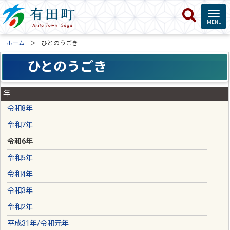
ホーム
ひとのうごき
ひとのうごき
年
令和8年
令和7年
令和6年
令和5年
令和4年
令和3年
令和2年
平成31年
/
令和元年