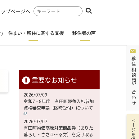
検
トップページへ
索
キ
ー
)
住まい・移住に関する支援
移住者の声
ワ
ー
ド
移住相談問い合わせ
重要なお知らせ
2026/07/09
令和7・8年度 有田町競争入札参加
資格審査申請（随時受付）について
ページを保存
2026/07/07
有田町物価高騰対策商品券（ありた
暮らし・ささえ～る券）を受け取る