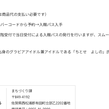
は商品代の支払い必要です）
元バーコードから予約→入館パス入手
1階受付で当日受付による入館パスの発行を行いますが、スム
出身のグラビアアイドル兼アイドルである「ちとせ よしの」
。
まちづくり課
〒849-4192
る
佐賀県西松浦郡有田町立部乙2202番地