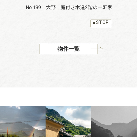
No.189 大野 庭付き木造2階の一軒家
No
軒家
■STOP
物件一覧