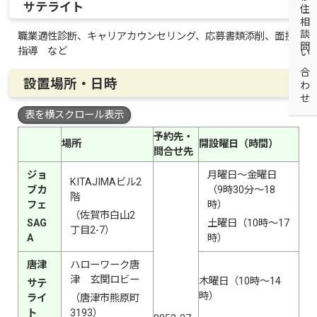
移住相談問い合わせ
サテライト
職業適性診断、キャリアカウンセリング、応募書類添削、面接
指導 など
設置場所・日時
表を横スクロール表示
予約先・
場所
開設曜日（時間）
問合せ先
ジョ
月曜日～金曜日
KITAJIMAビル2
ブカ
（9時30分～18
階
フェ
時）
（佐賀市白山2
SAG
土曜日（10時～17
丁目2-7）
A
時）
唐津
ハローワーク唐
津 玄関ロビー
木曜日（10時～14
サテ
時）
ライ
（唐津市熊原町
ト
3193）