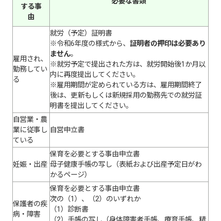
必要な書類
する事
由
就労（予定）証明書
※令和6年度の様式から、
証明者の押印は必要あり
ません
。
雇用され、
※就労予定で提出された方は、就労開始後1か月以
勤務してい
内に再度提出してください。
る
※雇用期間が定められている方は、雇用期間終了
後は、更新もしくは新規採用の勤務先での就労証
明書を提出してください。
自営業・農
業に従事し
自営申立書
ている
保育を必要とする事由申立書
妊娠・出産
母子健康手帳の写し（表紙および出産予定日がわ
かるページ）
保育を必要とする事由申立書
次の（1）、（2）のいずれか
保護者の疾
（1）診断書
病・障害
（2）手帳の写し（身体障害者手帳、療育手帳、精