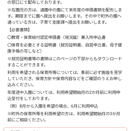
の窓口にて配布しております。
※在園児の方は、通園中の園にて来年度の申請書類を配布しま
す。期限までに園へ提出をお願いします。その中で町外の園へ
通っている方は、子育て支援課へ提出をお願いします。
【必要書類】
〇教育・保育給付認定申請書（現況届）兼入所申込書
〇保育を必要とする証明書（就労証明書、自営申立書、母子健
康手帳の写しなど）
※就労証明書等の書類はこのページの下部からもダウンロード
することができます。
利用を希望される保育所等については、事前に必ず施設を見学
していただき、保育方針や保育内容などをご確認のうえお申し
込みください。
年度途中入園については、利用希望開始月の2か月前に利用申
込受付をしております。
（例）8月から入園を希望の場合、6月に利用申込
※町外の保育所等を利用希望の方は、利用希望開始月の3か月
前にご相談ください。