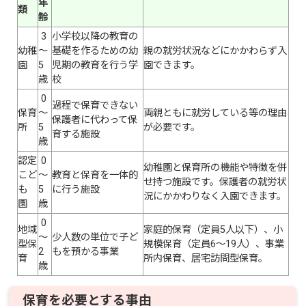
年
類
齢
3
小学校以降の教育の
幼稚
～
基礎を作るための幼
親の就労状況などにかかわらず入
園
5
児期の教育を行う学
園できます。
歳
校
0
過程で保育できない
保育
～
両親ともに就労している等の理由
保護者に代わって保
所
5
が必要です。
育する施設
歳
認定
0
幼稚園と保育所の機能や特徴を併
こど
～
教育と保育を一体的
せ持つ施設です。保護者の就労状
も
5
に行う施設
況にかかわりなく入園できます。
園
歳
0
地域
家庭的保育（定員5人以下）、小
～
少人数の単位で子ど
型保
規模保育（定員6～19人）、事業
2
もを預かる事業
育
所内保育、居宅訪問型保育。
歳
保育を必要とする事由