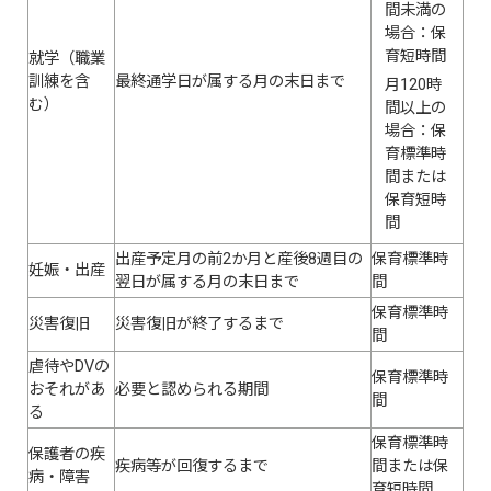
間未満の
場合：保
育短時間
就学（職業
訓練を含
最終通学日が属する月の末日まで
月120時
む）
間以上の
場合：保
育標準時
間または
保育短時
間
出産予定月の前2か月と産後8週目の
保育標準時
妊娠・出産
翌日が属する月の末日まで
間
保育標準時
災害復旧
災害復旧が終了するまで
間
虐待やDVの
保育標準時
おそれがあ
必要と認められる期間
間
る
保育標準時
保護者の疾
疾病等が回復するまで
間または保
病・障害
育短時間