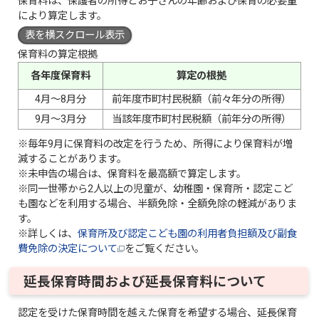
保育料は、保護者の所得とお子さんの年齢および保育の必要量
により算定します。
表を横スクロール表示
保育料の算定根拠
各年度保育料
算定の根拠
4月～8月分
前年度市町村民税額（前々年分の所得）
9月～3月分
当該年度市町村民税額（前年分の所得）
※毎年9月に保育料の改定を行うため、所得により保育料が増
減することがあります。
※未申告の場合は、保育料を最高額で算定します。
※同一世帯から2人以上の児童が、幼稚園・保育所・認定こど
も園などを利用する場合、半額免除・全額免除の軽減がありま
す。
※詳しくは、
保育所及び認定こども園の利用者負担額及び副食
費免除の決定について
をご覧ください。
延長保育時間および延長保育料について
認定を受けた保育時間を越えた保育を希望する場合、延長保育