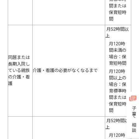
間または
保育短時
間
月52時間以
上
月120時
間未満の
場合：保
同居または
育短時間
長期入院し
ている親族
介護・看護の必要がなくなるまで
月120時
の介護・看
間以上の
護
場合：保
育標準時
間または
保育短時
子育て相談
間
月52時間以
上
月120時