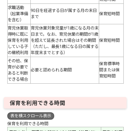
求職活動
90日を経過する日が属する月の末日
（起業準備
保育短時間
まで
を含む）
育児休業取
育児休業対象児童が1歳になる月の末
得時に既に
日まで。なお、育児休業の期間が1歳
保育を利用
を超えて延長された場合はその期間
保育短時間
している子
（ただし、最長1歳になる日の属する
の継続利用
年度末までとする）
その他、保
保育標準時
育が必要で
必要と認められる期間
間または保
あると判断
育短時間
できる場合
保育を利用できる時間
表を横スクロール表示
保育を利用できる時間