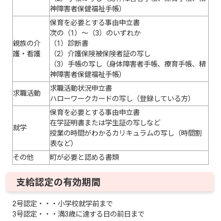
神障害者保健福祉手帳）
保育を必要とする事由申立書
次の（1）～（3）のいずれか
親族の介
（1）診断書
護・看護
（2）介護保険被保険者証の写し
（3）手帳の写し（身体障害者手帳、療育手帳、精
神障害者保健福祉手帳）
求職活動状況申立書
求職活動
ハローワークカードの写し（登録している方）
保育を必要とする事由申立書
在学証明書または学生証の写しなど
就学
授業の時間がわかるカリキュラムの写し（時間割
表など）
その他
町が必要と認める書類
支給認定の有効期間
2号認定・・・小学校就学前まで
3号認定・・・満3歳に達する日の前日まで