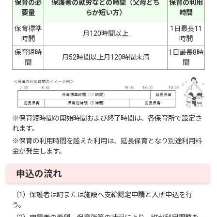
保育の必
保護者の就労などの時間（父母どち
保育の利用
要量
らか短い方）
時間
保育標準
1日最長11
月120時間以上
時間
時間
保育短時
1日最長8時
月52時間以上月120時間未満
間
間
※保育短時間の開始時間および終了時間は、各保育所で設定さ
れます。
※保育の利用時間を越えた利用は、延長保育となり別途利用料
金が発生します。
申込の流れ
（1）保護者は町または施設へ支給認定申請と入所申込を行
う。