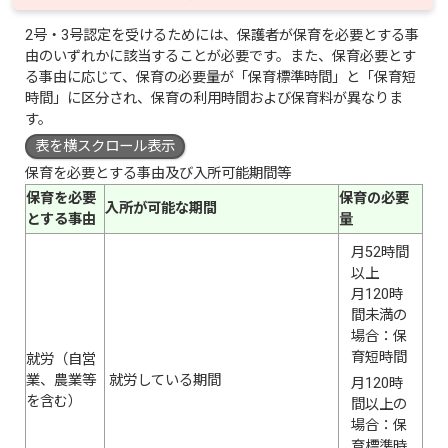
2号・3号認定を受けるためには、保護者が保育を必要とする事
由のいずれかに該当することが必要です。また、保育必要とす
る事由に応じて、保育の必要量が「保育標準時間」と「保育短
時間」に区分され、保育の利用時間および保育料が異なりま
す。
表を横スクロール表示
保育を必要とする事由及び入所可能期間等
保育を必要
保育の必要
入所が可能な期間
とする事由
量
月52時間
以上
月120時
間未満の
場合：保
育短時間
就労（自営
業、農業等
就労している期間
月120時
を含む）
間以上の
場合：保
育標準時