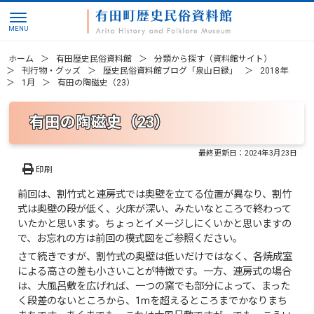
ホーム
有田歴史民俗資料館
分類から探す（資料館サイト）
刊行物・グッズ
歴史民俗資料館ブログ「泉山日録」
2018年
1月
有田の陶磁史（23）
有田の陶磁史（23）
最終更新日：
2024年3月23日
印刷
前回は、割竹式と連房式では奥壁を立てる位置が異なり、割竹
式は奥壁の段が低く、火床が深い、みたいなところで終わって
いたかと思います。ちょっとイメージしにくいかと思いますの
で、お忘れの方は前回の模式図をご参照ください。
さて続きですが、割竹式の奥壁は低いだけではなく、各焼成室
による高さの差も小さいことが特徴です。一方、連房式の場合
は、大風呂敷を広げれば、一つの窯でも部分によって、まった
く段差のないところから、1mを超えるところまでかなりまち