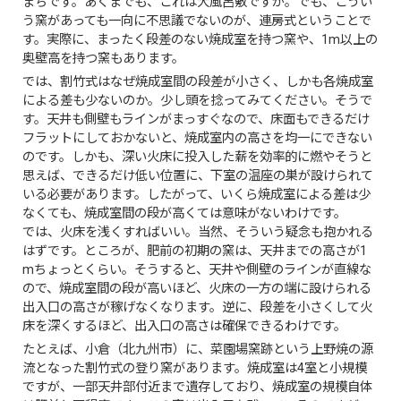
まちです。あくまでも、これは大風呂敷ですが。でも、こうい
う窯があっても一向に不思議でないのが、連房式ということで
す。実際に、まったく段差のない焼成室を持つ窯や、1m以上の
奥壁高を持つ窯もあります。
では、割竹式はなぜ焼成室間の段差が小さく、しかも各焼成室
による差も少ないのか。少し頭を捻ってみてください。そうで
す。天井も側壁もラインがまっすぐなので、床面もできるだけ
フラットにしておかないと、焼成室内の高さを均一にできない
のです。しかも、深い火床に投入した薪を効率的に燃やそうと
思えば、できるだけ低い位置に、下室の温座の巣が設けられて
いる必要があります。したがって、いくら焼成室による差は少
なくても、焼成室間の段が高くては意味がないわけです。
では、火床を浅くすればいい。当然、そういう疑念も抱かれる
はずです。ところが、肥前の初期の窯は、天井までの高さが1
mちょっとくらい。そうすると、天井や側壁のラインが直線な
ので、焼成室間の段が高いほど、火床の一方の端に設けられる
出入口の高さが稼げなくなります。逆に、段差を小さくして火
床を深くするほど、出入口の高さは確保できるわけです。
たとえば、小倉（北九州市）に、菜園場窯跡という上野焼の源
流となった割竹式の登り窯があります。焼成室は4室と小規模
ですが、一部天井部付近まで遺存しており、焼成室の規模自体