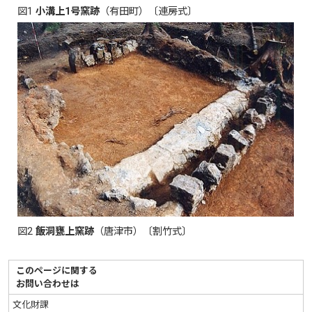
図1
小溝上1号窯跡
（有田町）〔連房式〕
図2
飯洞甕上窯跡
（唐津市）〔割竹式〕
このページに関する
お問い合わせは
文化財課