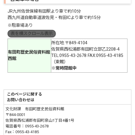
JR九州佐世保線有田駅より車で約10分
西九州道自動車道波佐見・有田ICより車で約15分
※駐車場あり
表を横スクロール表示
所在地:〒849-4104
佐賀県西松浦郡有田町立部乙2208-4
有田町歴史民俗資料館
TEL:0955-43-2678 FAX:0955-43-4185
西館
（東館）
※常時閉館中
このページに関する
お問い合わせは
文化財課 有田町歴史民俗資料館
〒844-0001
佐賀県西松浦郡有田町泉山1丁目4番1号
電話番号：
0955-43-2678
Fax：0955-43-4185