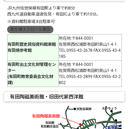
JR九州佐世保線有田駅より車で約8分
西九州道自動車道波佐見・有田ICより車で約10分。
※資料館駐車場:8台駐車可
表を横スクロール表示
所在地:〒844-0001
有田町歴史民俗資料館東館
佐賀県西松浦郡有田町泉山1-4-1
有田焼参考館
TEL:0955-43-2678 FAX:0955-43-4
185
有田町出土文化財管理セン
所在地:〒844-0001
ター
佐賀県西松浦郡有田町泉山1-4-1
(有田町教育委員会文化財
TEL:0955-43-2899 FAX:0955-43-2
課)
802
有田陶磁美術館・旧田代家西洋館