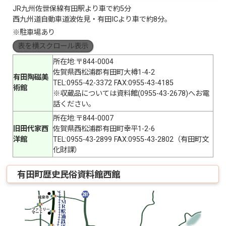
JR九州佐世保線有田駅より車で約5分
西九州道自動車道波佐見・有田ICより車で約8分。
※駐車場あり
表を横スクロール表示
所在地:〒844-0004
佐賀県西松浦郡有田町大樽1-4-2
有田陶磁美
TEL:0955-42-3372 FAX:0955-43-4185
術館
※収蔵品については資料館(0955-43-2678)へお電
話ください。
所在地:〒844-0007
旧田代家西
佐賀県西松浦郡有田町幸平1-2-6
洋館
TEL:0955-43-2899 FAX:0955-43-2802（有田町文
化財課）
有田町歴史民俗資料館西館