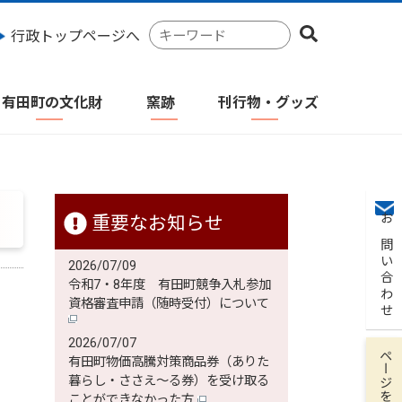
検
行政トップページへ
索
キ
ー
有田町の文化財
窯跡
刊行物・グッズ
ワ
ー
ド
重要なお知らせ
お問い合わせ
2026/07/09
令和7・8年度 有田町競争入札参加
資格審査申請（随時受付）について
2026/07/07
ページを保存
有田町物価高騰対策商品券（ありた
暮らし・ささえ～る券）を受け取る
ことができなかった方