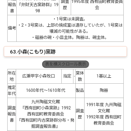
調査
1995年度 西有田町教育委員
報告
『弁財天古窯跡群』19
歴
会
書
98
・1号窯は未調査。
・2・3号窯は、上部の焼成室は遺存していたが、1号窯は
備考
壊滅の可能性がある。
・磁器の碗・小皿主体。陶器は、碗主体。
63.小森(こもり)窯跡
表を横スクロール表示
所在
窯体
広瀬甲字小森牧口
指定
-
1基以上
地
数
推定
1600年代〜1610年代
製品
陶器
年代
九州陶磁文化館
1991年度 九州陶磁
調査
『西有田町小森窯跡』1992
調査
文化館
報告
西有田町教育委員会
歴
1992年度 西有田町
書
『西有田町内古窯跡群分布・発
教育委員会
掘調査報告書』