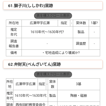
61.獅子川(ししかわ)窯跡
表を横スクロール表示
所在地
広瀬甲字広瀬
指定
-
窯体数
1基?
推定
1610年代〜1630年代?
製品
-
年代
調査
-
調査歴
-
報告書
備考
・宅地造成により壊滅か?
62.弁財天(べんざいてん)窯跡
表を横スクロール表示
所在
窯体
広瀬甲字広瀬
指定
-
3基
地
数
推定
1610年代〜1630年代
製品
陶器・磁器
年代
調査
西有田町教育委員会