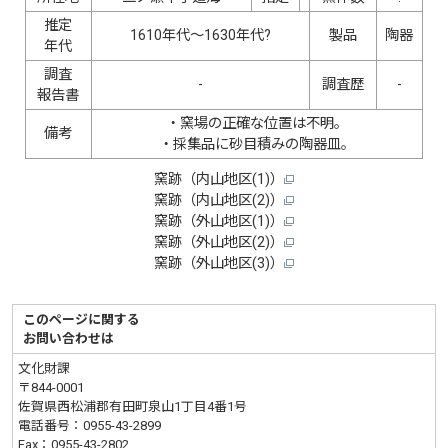
推定
1610年代〜1630年代?
製品
陶器
年代
調査
-
調査歴
-
報告書
・窯場の正確な位置は不明。
備考
・採集品に砂目積みの陶器皿。
窯跡（内山地区(1)）
窯跡（内山地区(2)）
窯跡（外山地区(1)）
窯跡（外山地区(2)）
窯跡（外山地区(3)）
このページに関する
お問い合わせは
文化財課
〒844-0001
佐賀県西松浦郡有田町泉山1丁目4番1号
電話番号：
0955-43-2899
Fax：0955-43-2802