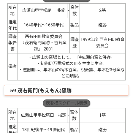
所在
窯体
広瀬山甲字松尾
指定
-
2基
地
数
推定
1640年代〜1650年代
製品
磁器
年代
調査
西有田町教育委員会
調査
1999年度 西有田町教育
報告
『茂右衛門窯跡・香茸窯
歴
委員会
書
跡』 2001
・広瀬山の窯場として、一時広瀬向窯と併存。
・初期伊万里様式の皿を主体に生産。
備考
・磁器皿は、年木山の楠木谷窯、枳薮窯、年木谷3号窯な
どに類似。
59.茂右衛門(もえもん)窯跡
表を横スクロール表示
所在
窯体
広瀬山甲字松尾口
指定
-
1基
地
数
推定
18世紀後半〜19世紀代
製品
磁器