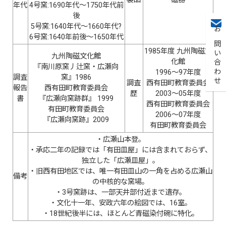
年代
4号窯:1690年代〜1750年代前
後
5号窯:1640年代〜1660年代?
お問い合わせ
6号窯:1640年前後〜1650年代
1985年度 九州陶磁文
九州陶磁文化館
化館
『南川原窯丿辻窯・広瀬向
1996〜97年度
調査
窯』1986
調査
西有田町教育委員会
報告
西有田町教育委員会
歴
2003〜05年度
書
『広瀬向窯跡群』 1999
西有田町教育委員会
有田町教育委員会
2006〜07年度
『広瀬向窯跡』2009
有田町教育委員会
・広瀬山本登。
・承応二年の記録では「有田皿屋」には含まれておらず、
独立した「広瀬皿屋」。
・旧西有田地区では、唯一有田皿山の一角を占める広瀬山
備考
の中核的な窯場。
・3号窯跡は、一部天井部付近まで遺存。
・文化十一年、安政六年の絵図では、16室。
・18世紀後半には、ほとんど青磁染付碗に特化。