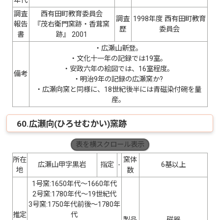
年代
調査
西有田町教育委員会
調査
1998年度 西有田町教育
報告
『茂右衛門窯跡・香茸窯
歴
委員会
書
跡』 2001
・広瀬山新登。
・文化十一年の記録では19室。
・安政六年の絵図では、16室程度。
備考
・明治9年の記録の広瀬窯か?
・広瀬向窯と同様に、18世紀後半には青磁染付碗を量
産。
60.広瀬向(ひろせむかい)窯跡
表を横スクロール表示
所在
窯体
広瀬山甲字黒岩
指定
-
6基以上
地
数
1号窯:1650年代〜1660年代
2号窯:1780年代〜19世紀代
3号窯:1750年代前後〜1780年
推定
代
製品
磁器