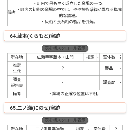
・町内で最も早く成立した窯場の一つ。
・町内の初期の窯場の中では、やや技術系統が異なる単発
備考
的な窯場。
・灰釉と長石釉の製品を併焼。
64.蔵本(くらもと)窯跡
表を横スクロール表示
所在地
広瀬甲字蔵本・山門
指定
-
窯体数
?
推定
?
製品
-
年代
調査
-
調査歴
-
報告書
備考
・窯場の正確な位置は不明。
65.二ノ瀬(にのせ)窯跡
表を横スクロール表示
所在地
二ノ瀬甲字道海
指定
-
窯体数
?