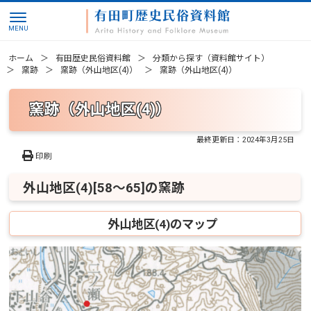
ホーム
有田歴史民俗資料館
分類から探す（資料館サイト）
窯跡
窯跡（外山地区(4)）
窯跡（外山地区(4)）
窯跡（外山地区(4)）
最終更新日：
2024年3月25日
印刷
外山地区(4)[58～65]の窯跡
外山地区(4)のマップ