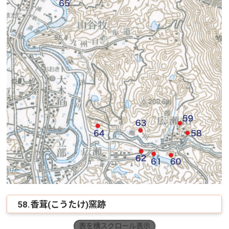
58.香茸(こうたけ)窯跡
表を横スクロール表示