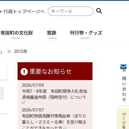
検
行政トップページへ
索
キ
ー
有田町の文化財
窯跡
刊行物・グッズ
ワ
ー
ド
録」
2015年
重要なお知らせ
お問い合わせ
2026/07/09
令和7・8年度 有田町競争入札参加
資格審査申請（随時受付）について
2026/07/07
ページを保存
有田町物価高騰対策商品券（ありた
暮らし・ささえ～る券）を受け取る
ことができなかった方