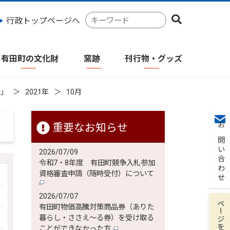
検
行政トップページへ
索
キ
ー
有田町の文化財
窯跡
刊行物・グッズ
ワ
ー
ド
録」
2021年
10月
重要なお知らせ
お問い合わせ
2026/07/09
令和7・8年度 有田町競争入札参加
資格審査申請（随時受付）について
2026/07/07
ページを保存
有田町物価高騰対策商品券（ありた
暮らし・ささえ～る券）を受け取る
ことができなかった方