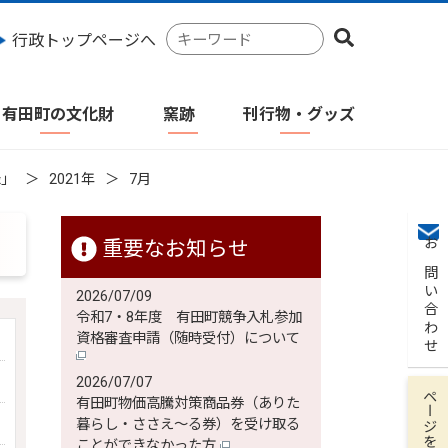
検
行政トップページへ
索
キ
ー
有田町の文化財
窯跡
刊行物・グッズ
ワ
ー
ド
録」
2021年
7月
重要なお知らせ
お問い合わせ
2026/07/09
令和7・8年度 有田町競争入札参加
資格審査申請（随時受付）について
2026/07/07
ページを保存
有田町物価高騰対策商品券（ありた
暮らし・ささえ～る券）を受け取る
ことができなかった方