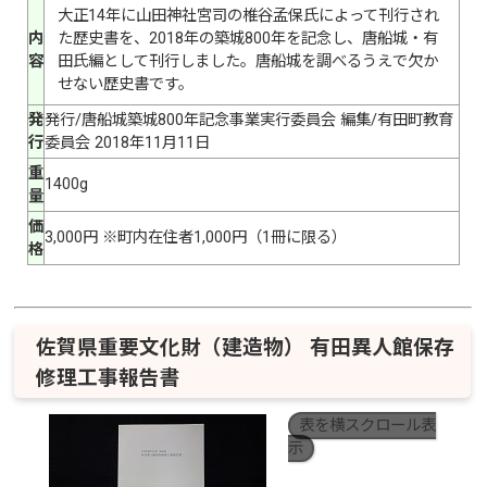
大正14年に山田神社宮司の椎谷孟保氏によって刊行され
内
た歴史書を、2018年の築城800年を記念し、唐船城・有
容
田氏編として刊行しました。唐船城を調べるうえで欠か
せない歴史書です。
発
発行/唐船城築城800年記念事業実行委員会 編集/有田町教育
行
委員会 2018年11月11日
重
1400g
量
価
3,000円 ※町内在住者1,000円（1冊に限る）
格
佐賀県重要文化財（建造物） 有田異人館保存
修理工事報告書
表を横スクロール表
示