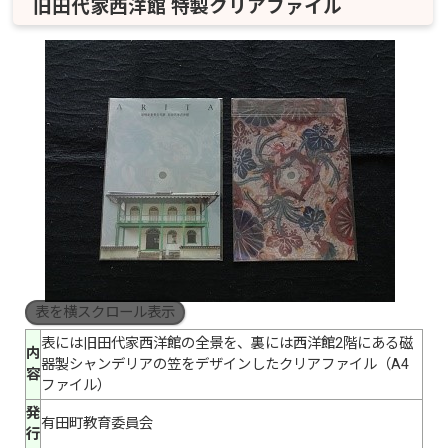
旧田代家西洋館 特製クリアファイル
表を横スクロール表示
表には旧田代家西洋館の全景を、裏には西洋館2階にある磁
内
器製シャンデリアの笠をデザインしたクリアファイル（A4
容
ファイル）
発
有田町教育委員会
行