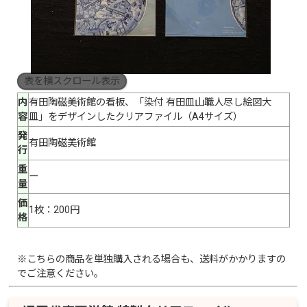
表を横スクロール表示
内
有田陶磁美術館の看板、「染付 有田皿山職人尽し絵図大
容
皿」をデザインしたクリアファイル（A4サイズ）
発
有田陶磁美術館
行
重
ー
量
価
1枚：200円
格
※こちらの商品を単独購入される場合も、送料がかかりますの
でご注意ください。