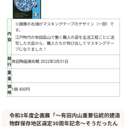
※画像の右端がマスキングテープのデザイン（一部）で
す。
内
江戸時代の有田皿山で働く職人の姿を生活工程ごとに活
容
写した大皿から、職人たちが飛び出してマスキングテー
プになりました！
発
有田陶磁美術館 2022年3月31日
行
重
-
量
価
1個 400円
格
令和3年度企画展「～有田内山重要伝統的建造
物群保存地区選定30周年記念～そうだったん