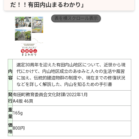
だ！！有田内山まるわかり」
表を横スクロール表示
選定30周年を迎えた有田内山地区について、近世から現
内
代にかけて、内山地区成立のあゆみと人々の生活や風習
容
に加え、伝統的建造物群の制度や、現在までの修復状況
などを詳しく解説した、内山を知るための手引書
発
有田町教育委員会文化財課/2022年1月
行
A4版 46頁
重
165g
量
価
800円
格