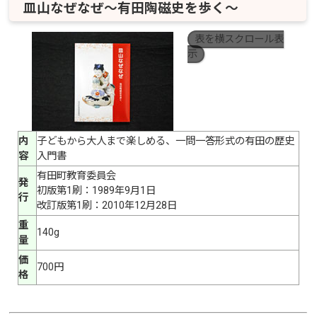
皿山なぜなぜ～有田陶磁史を歩く～
表を横スクロール表
示
内
子どもから大人まで楽しめる、一問一答形式の有田の歴史
容
入門書
有田町教育委員会
発
初版第1刷：1989年9月1日
行
改訂版第1刷：2010年12月28日
重
140g
量
価
700円
格