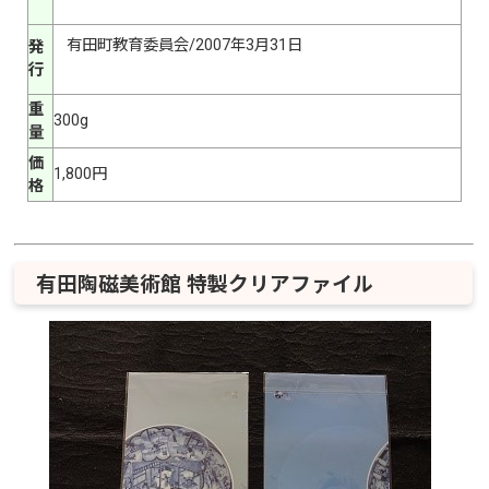
有田町教育委員会/2007年3月31日
発
行
重
300g
量
価
1,800円
格
有田陶磁美術館 特製クリアファイル