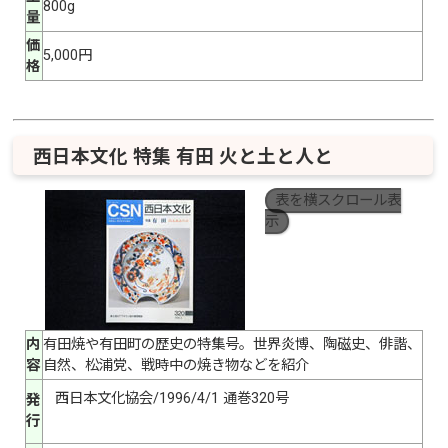
800g
量
価
5,000円
格
西日本文化 特集 有田 火と土と人と
表を横スクロール表
示
内
有田焼や有田町の歴史の特集号。世界炎博、陶磁史、俳諧、
容
自然、松浦党、戦時中の焼き物などを紹介
西日本文化協会/1996/4/1 通巻320号
発
行