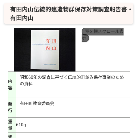
有田内山伝統的建造物群保存対策調査報告書・
有田内山
表を横スクロール表
示
昭和60年の調査に基づく伝統的町並み保存事業のため
内
の資料
容
有田町教育委員会
発
行
重
610g
量
価