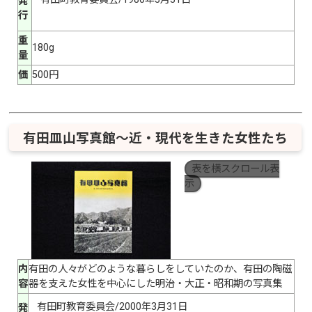
発
行
重
180g
量
価
500円
有田皿山写真館～近・現代を生きた女性たち
表を横スクロール表
示
内
有田の人々がどのような暮らしをしていたのか、有田の陶磁
容
器を支えた女性を中心にした明治・大正・昭和期の写真集
有田町教育委員会/2000年3月31日
発