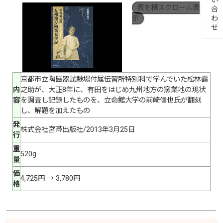
お問い合わせ
表を横スクロール表
示
京都市立陶磁器試験場付属伝習所特別科で学んでいた松林靍
内
之助が、大正8年に、有田をはじめ九州地方の窯業地の現状
容
を調査し記録したものを、立命館大学の前崎信也氏が翻刻
し、解題を加えたもの
発
株式会社宮帯出版社/2013年3月25日
行
重
520g
量
価
4,725円
→ 3,780円
格