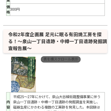
量
価
300円
格
令和2年度企画展 足元に眠る有田焼工房を探
る！～泉山一丁目遺跡・中樽一丁目遺跡発掘調
査報告展～
表を横スクロール表示
平成25～27年にかけて、泉山大谷線街路整備事業に伴う
内
泉山一丁目遺跡・中樽一丁目遺跡の発掘調査を実施し、
容
磁器生産にかかわる複数の工房跡を発見した。本図録は