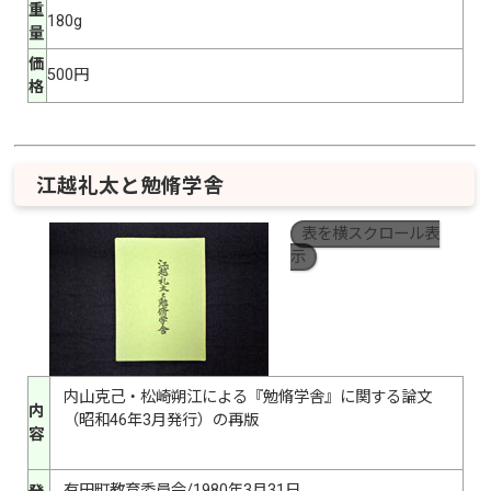
重
180g
量
価
500円
格
江越礼太と勉脩学舎
表を横スクロール表
示
内山克己・松崎朔江による『勉脩学舎』に関する論文
内
（昭和46年3月発行）の再版
容
有田町教育委員会/1980年3月31日