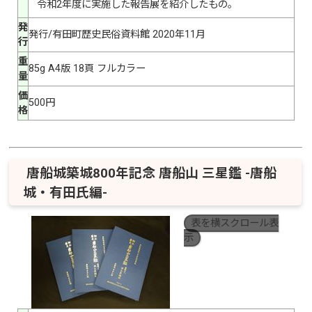
令和2年度に実施した報告展を紹介したもの。
発
発行/有田町歴史民俗資料館 2020年11月
行
重
85g A4版 18頁 フルカラー
量
価
500円
格
唐船城築城800年記念 唐船山 三星鑑 -唐船
城・有田氏編-
表を横スクロール表
示