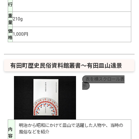
行
重
210g
量
価
1,000円
格
有田町歴史民俗資料館叢書～有田皿山遠景
表を横スクロール表
示
明治から昭和にかけて皿山で活躍した人物や、当時の
内
風俗などを紹介
容