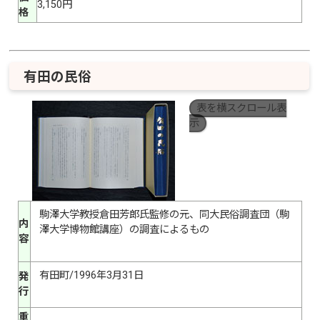
3,150円
格
有田の民俗
表を横スクロール表
示
駒澤大学教授倉田芳郎氏監修の元、同大民俗調査団（駒
内
澤大学博物館講座）の調査によるもの
容
有田町/1996年3月31日
発
行
重