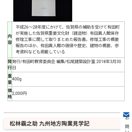
平成26～28年度にかけて、佐賀県の補助を受けて有田町
が実施した佐賀県重要文化財（建造物）有田異人館保存
内
修理工事に関して取りまとめた報告書。修理工事の概要
容
報告のほか、有田異人館の価値や歴史、建物の概要、参
考資料なども掲載している
発
発行/有田町教育委員会 編集/松尾建築設計室 2018年3月30
行
日
重
400g
量
価
2,000円
格
松林靍之助 九州地方陶業見学記