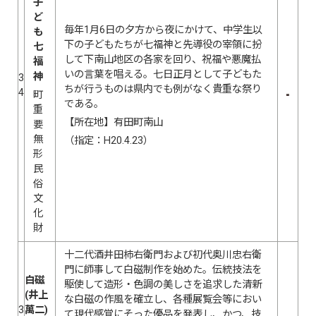
子
ど
毎年1月6日の夕方から夜にかけて、中学生以
も
下の子どもたちが七福神と先導役の宰領に扮
七
して下南山地区の各家を回り、祝福や悪魔払
福
いの言葉を唱える。七日正月として子どもた
神
3
ちが行うものは県内でも例がなく貴重な祭り
4
町
である。
重
【所在地】有田町南山
要
無
（指定：H20.4.23）
形
民
俗
文
化
財
十二代酒井田柿右衛門および初代奥川忠右衛
門に師事して白磁制作を始めた。伝統技法を
白磁
駆使して造形・色調の美しさを追求した清新
(井上
な白磁の作風を確立し、各種展覧会等におい
3
萬二)
て現代感覚にそった優品を発表し、かつ、技