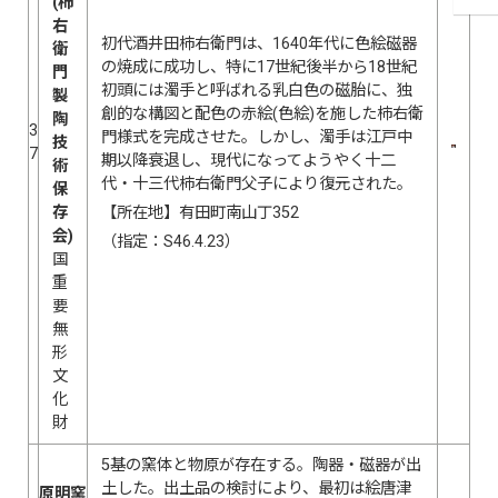
(柿
右
初代酒井田柿右衛門は、1640年代に色絵磁器
衛
の焼成に成功し、特に17世紀後半から18世紀
門
初頭には濁手と呼ばれる乳白色の磁胎に、独
製
創的な構図と配色の赤絵(色絵)を施した柿右衛
陶
3
門様式を完成させた。しかし、濁手は江戸中
技
7
期以降衰退し、現代になってようやく十二
術
代・十三代柿右衛門父子により復元された。
保
存
【所在地】有田町南山丁352
会)
（指定：S46.4.23）
国
重
要
無
形
文
化
財
5基の窯体と物原が存在する。陶器・磁器が出
土した。出土品の検討により、最初は絵唐津
原明窯