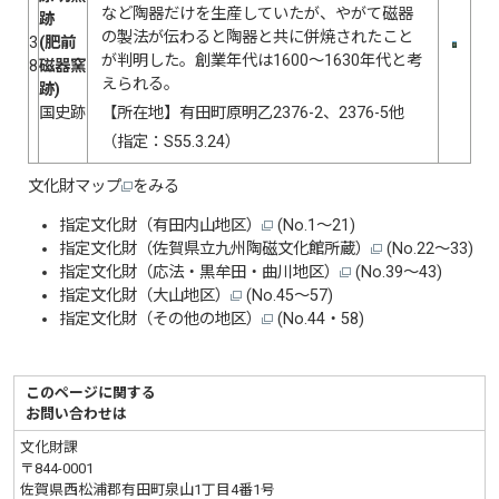
など陶器だけを生産していたが、やがて磁器
跡
の製法が伝わると陶器と共に併焼されたこと
3
(肥前
が判明した。創業年代は1600〜1630年代と考
8
磁器窯
えられる。
跡)
国史跡
【所在地】有田町原明乙2376-2、2376-5他
（指定：S55.3.24）
文化財マップ
をみる
指定文化財（有田内山地区）
(No.1〜21)
指定文化財
（佐賀県立九州陶磁文化館所蔵）
(No.22～33)
指定文化財
（応法・黒牟田・曲川地区）
(No.39～43)
指定文化財
（大山地区）
(No.45～57)
指定文化財
（その他の地区）
(No.44・58)
このページに関する
お問い合わせは
文化財課
〒844-0001
佐賀県西松浦郡有田町泉山1丁目4番1号