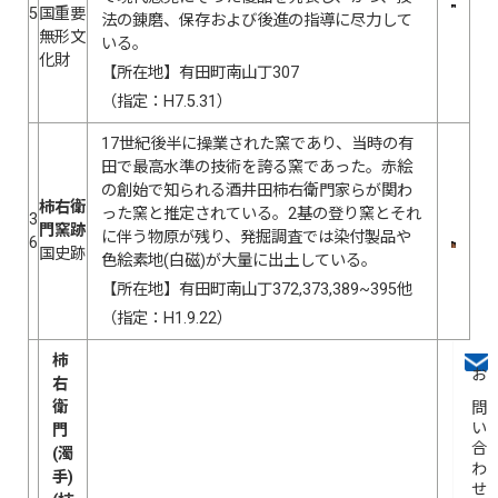
5
国重要
法の錬磨、保存および後進の指導に尽力して
無形文
いる。
化財
【所在地】有田町南山丁307
（指定：H7.5.31）
17世紀後半に操業された窯であり、当時の有
田で最高水準の技術を誇る窯であった。赤絵
の創始で知られる酒井田柿右衛門家らが関わ
柿右衛
った窯と推定されている。2基の登り窯とそれ
3
門窯跡
に伴う物原が残り、発掘調査では染付製品や
6
国史跡
色絵素地(白磁)が大量に出土している。
【所在地】有田町南山丁372,373,389~395他
（指定：H1.9.22）
柿
右
お問い合わせ
衛
門
(濁
手)