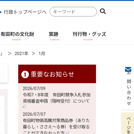
検
行政トップページへ
索
キ
ー
有田町の文化財
窯跡
刊行物・グッズ
ワ
ー
ド
録」
2021年
1月
重要なお知らせ
お問い合わせ
2026/07/09
令和7・8年度 有田町競争入札参加
資格審査申請（随時受付）について
2026/07/07
ページを保存
有田町物価高騰対策商品券（ありた
暮らし・ささえ～る券）を受け取る
ことができなかった方