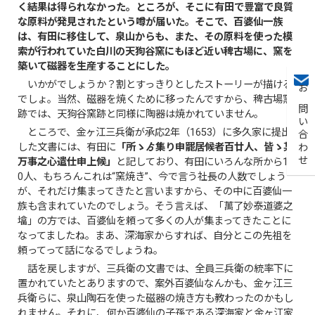
く結果は得られなかった。ところが、そこに有田で豊富で良質
な原料が発見されたという噂が届いた。そこで、百婆仙一族
は、有田に移住して、泉山からも、また、その原料を使った模
索が行われていた白川の天狗谷窯にもほど近い稗古場に、窯を
築いて磁器を生産することにした。
いかがでしょうか？割とすっきりとしたストーリーが描ける
お問い合わせ
でしょ。当然、磁器を焼くために移ったんですから、稗古場窯
跡では、天狗谷窯跡と同様に陶器は焼かれていません。
ところで、金ヶ江三兵衛が承応2年（1653）に多久家に提出
した文書には、有田に
「所ゝゟ集り申罷居候者百廿人、皆ゝ某
万事之心遣仕申上候」
と記しており、有田にいろんな所から12
0人、もちろんこれは“窯焼き”、今で言う社長の人数でしょう
が、それだけ集まってきたと言いますから、その中に百婆仙一
族も含まれていたのでしょう。そう言えば、「萬了妙泰道婆之
墖」の方では、百婆仙を頼って多くの人が集まってきたことに
なってましたね。まあ、深海家からすれば、自分とこの先祖を
頼ってって話になるでしょうね。
話を戻しますが、三兵衛の文書では、全員三兵衛の統率下に
置かれていたとありますので、案外百婆仙なんかも、金ヶ江三
兵衛らに、泉山陶石を使った磁器の焼き方も教わったのかもし
れません。それに、何か百婆仙の子孫である深海家と金ヶ江家