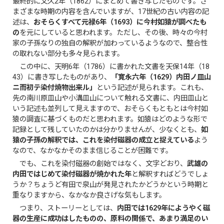
最終的に文久2年（1862）にまとめて書き写したものです。さ
まざまな時期の内容を含んでいますが、17世紀の古い内容の記
述は、
おそらくすべて元禄6年（1693）に今村如猿が調べたも
の
を元にしていると思われます。ただし、その後、時々の今村
家の子孫なりの独自の解釈が加わっているようなので、整合性
の取れない部分も多々見られます。
この中に、天明6年（1786）に書かれた文書を天保14年（18
43）に書き写したものがあり、
「寛永六年（1629）内田ノ皿山
ニ而初テ染付焼物出来ル」
という記述が見られます。これも、
先の南川原皿山や小溝皿山について触れる文書に、内田皿山と
いう記述も並列して見えますので、おそらくもともとは今村如
猿の調査に基づくものだと思われます。如猿はどのような形で
記録として残していたのかは分かりませんが、少なくとも、
如
猿の子孫の解釈では、これを染付磁器の成立と捉えている
よう
なので、なかなかそのまま信じることが困難です。
でも、これを染付磁器の創始ではなく、文字どおり、
武雄の
内田ではじめて染付磁器が焼かれた年
と解釈すればどうでしょ
うか？ちょうど有田で泉山が発見されたかどうかという時期と
重なりますから、なかなか良さげな気もします。
つまり、ストーリーとしては、
内田では1629年にようやく磁
器の生産に成功はしたものの、原料の関係で、あまり満足のい