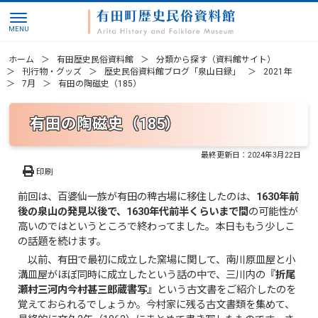
ホーム
有田歴史民俗資料館
分類から探す（資料館サイト）
刊行物・グッズ
歴史民俗資料館ブログ「泉山日録」
2021年
7月
有田の陶磁史（185）
有田の陶磁史（185）
最終更新日：
2024年3月22日
印刷
前回は、百婆仙一族が有田の稗古場に移住したのは、
1630年前
後の泉山の発見以後で、1630年代前半くらいまで間
の可能性が
高いのではというところで終わってました。本日ももう少しこ
の話題を続けます。
以前、有田で最初に成立した窯場に関して、南川原皿屋と小
溝皿屋がほぼ同時に成立したという話の中で、三川内の
『折尾
瀬村三河内今村甚三郎蔵書写』
という古文書をご紹介したのを
覚えておられるでしょうか。今村家に残る古文書類を集めて、