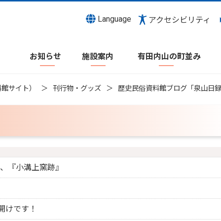
Language
アクセシビリティ
お知らせ
施設案内
有田内山の町並み
料館サイト）
刊行物・グッズ
歴史民俗資料館ブログ「泉山日
、『小溝上窯跡』
）
幕開けです！