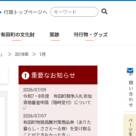
検
行政トップページへ
索
キ
ー
有田町の文化財
窯跡
刊行物・グッズ
ワ
ー
ド
録」
2018年
1月
重要なお知らせ
お問い合わせ
2026/07/09
令和7・8年度 有田町競争入札参加
資格審査申請（随時受付）について
2026/07/07
ページを保存
有田町物価高騰対策商品券（ありた
暮らし・ささえ～る券）を受け取る
ことができなかった方