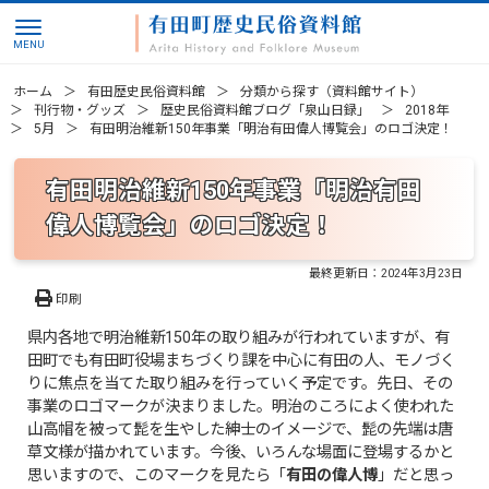
ホーム
有田歴史民俗資料館
分類から探す（資料館サイト）
刊行物・グッズ
歴史民俗資料館ブログ「泉山日録」
2018年
5月
有田明治維新150年事業「明治有田偉人博覧会」のロゴ決定！
有田明治維新150年事業「明治有田
偉人博覧会」のロゴ決定！
最終更新日：
2024年3月23日
印刷
県内各地で明治維新150年の取り組みが行われていますが、有
田町でも有田町役場まちづくり課を中心に有田の人、モノづく
りに焦点を当てた取り組みを行っていく予定です。先日、その
事業のロゴマークが決まりました。明治のころによく使われた
山高帽を被って髭を生やした紳士のイメージで、髭の先端は唐
草文様が描かれています。今後、いろんな場面に登場するかと
思いますので、このマークを見たら「
有田の偉人博
」だと思っ