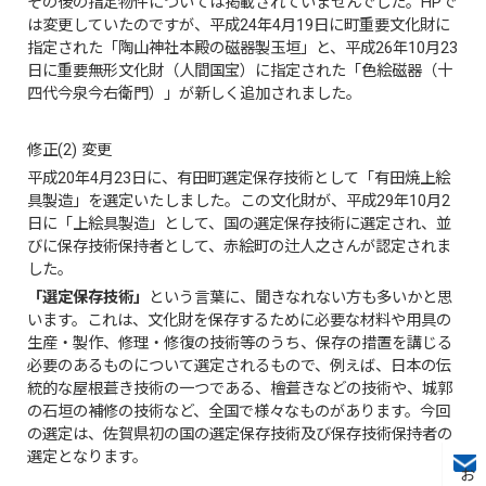
その後の指定物件については掲載されていませんでした。HPで
は変更していたのですが、平成24年4月19日に町重要文化財に
指定された「陶山神社本殿の磁器製玉垣」と、平成26年10月23
日に重要無形文化財（人間国宝）に指定された「色絵磁器（十
四代今泉今右衛門）」が新しく追加されました。
修正(2) 変更
平成20年4月23日に、有田町選定保存技術として「有田焼上絵
具製造」を選定いたしました。この文化財が、平成29年10月2
日に「上絵具製造」として、国の選定保存技術に選定され、並
びに保存技術保持者として、赤絵町の辻人之さんが認定されま
した。
「選定保存技術」
という言葉に、聞きなれない方も多いかと思
います。これは、文化財を保存するために必要な材料や用具の
生産・製作、修理・修復の技術等のうち、保存の措置を講じる
必要のあるものについて選定されるもので、例えば、日本の伝
統的な屋根葺き技術の一つである、檜葺きなどの技術や、城郭
の石垣の補修の技術など、全国で様々なものがあります。今回
の選定は、佐賀県初の国の選定保存技術及び保存技術保持者の
選定となります。