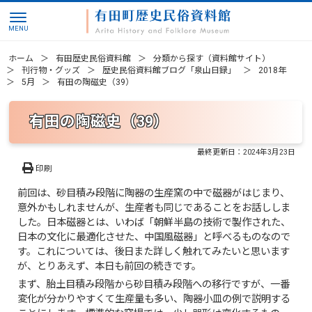
ホーム
有田歴史民俗資料館
分類から探す（資料館サイト）
刊行物・グッズ
歴史民俗資料館ブログ「泉山日録」
2018年
5月
有田の陶磁史（39）
有田の陶磁史（39）
最終更新日：
2024年3月23日
印刷
前回は、砂目積み段階に陶器の生産窯の中で磁器がはじまり、
意外かもしれませんが、生産者も同じであることをお話ししま
した。日本磁器とは、いわば「朝鮮半島の技術で製作された、
日本の文化に最適化させた、中国風磁器」と呼べるものなので
す。これについては、後日また詳しく触れてみたいと思います
が、とりあえず、本日も前回の続きです。
まず、胎土目積み段階から砂目積み段階への移行ですが、一番
変化が分かりやすくて生産量も多い、陶器小皿の例で説明する