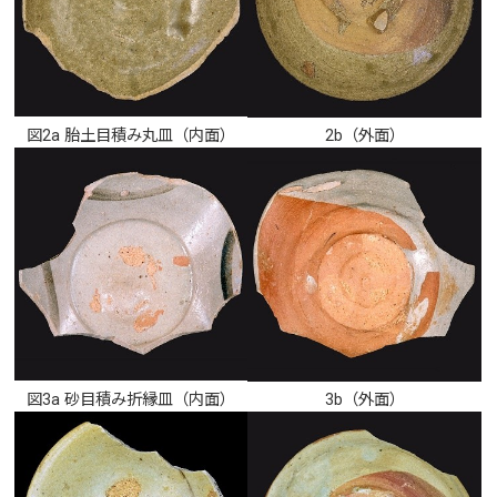
図2a 胎土目積み丸皿（内面）
2b（外面）
図3a 砂目積み折縁皿（内面）
3b（外面）