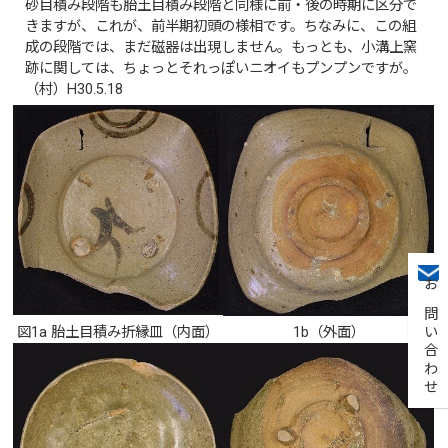
砂目積み段階も胎土目積み段階と同様に前・後の時期に区分で
きますが、これが、前半期初頭の様相です。ちなみに、この組
成の段階では、まだ磁器は出現しません。もっとも、小溝上窯
跡に関しては、ちょっとそれっぽいニオイもプンプンですが。
（村）H30.5.18
お問い合わせ
図1a 胎土目積み折縁皿（内面）
1b（外面）