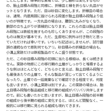
ことにします。標準的な窯場では、少し器形は変化するもの
の、胎土目積み段階と同様に、折縁皿と縁を折らない丸皿がセ
ットとなります。ただ、目は砂目に変化します。折縁皿の場合
は、通常、内底周囲に設けられる段差が胎土目積み段階より低
いのが特徴です。一方丸皿の場合は、腰部に丸みがなくなり、
胴部の立ち上がりが直線的になります。これらの皿は胎土目積
み段階には鉄絵を施すものも珍しくありませんが、この段階の
ものは無文が基本です。ただ、生産地に例外は付き物だと思っ
ていただければ幸いです。いちいち記述はしませんが、試行錯
誤の連続なので原則何でもアリ。砂目積みの折縁皿の場合も、
小溝上窯跡だけは鉄絵製品のてんこ盛り状態です。
ただ、この砂目積み段階の初頭に当たる様相は、長くは続きま
せん。窯跡の物原にこの移行期の土層がしっかりと堆積するよ
うな例はほとんどなく、どちらかと言えば、胎土目積み段階で
も最後あたりの土層で、そんな製品が混じって出てくるように
なったり、土壙での一括廃棄などで確認できる程度です。何度
も言いますが、小溝上窯跡は別ですよ。この窯跡の場合は、胎
土目積み段階の製品組成と移行期の組成がバリバリ共伴します
ので。前にも書いたかと思いますが、胎土目積み段階の前半期
の組成から後半期の組成に変化すると、ほとんど間髪なく、一
般的には移行期に見られる組成も現れてきます。