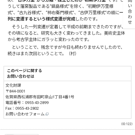
お問い合わせ
め、
“古伊万里”から分離・独立したのが“初期伊万里”
です。こ
うして藩窯製品である“鍋島様式”を除く、“初期伊万里様
式”、“古九谷様式”、“柿右衛門様式”、“古伊万里様式”の順に
一
列に変遷するという様式変遷が完成
したのです。
そうした一列変遷が定着して平成の前期まできたのですが、
その頃になると、研究も大きく変わってきました。美術史主体
から考古学主体にガラッと変わったのです。
ということで、残念ですが今日も終わりませんでしたので、
続きはまた次回ということで。（村）
このページに関する
お問い合わせは
文化財課
〒844-0001
佐賀県西松浦郡有田町泉山1丁目4番1号
電話番号：
0955-43-2899
Fax：0955-43-2802
お問い合わせフォーム
（ID:122）