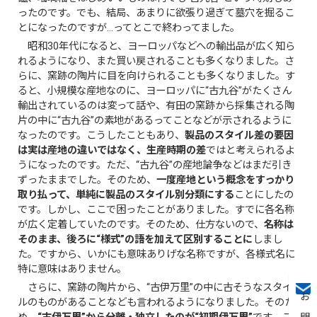
ったのです。でも、結局、あまりに欲張り過ぎて墓穴を掘るこ
とになったのですが…ってとこで終わってました。
昭和30年代になると、ヨーロッパなどへの輸出品が広く知ら
れるようになり、また買い戻されることも多くなりました。さ
らに、窯跡の陶片に目を向けられることも多くなりました。す
ると、小規模な産地なのに、ヨーロッパに“古九谷”がたくさん
輸出されているのは変って話や、有田の窯跡から採集される陶
片の中に“古九谷”の素地があるってことなどが示されるように
なったのです。こうしたこともあり、
製品のスタイル差の要因
は実は産地の違いではなく、生産時期の差
ではと考えられるよ
うになったのです。ただ、“古九谷”の産地論争などはまだ引き
ずったままでした。そのため、
一度産地という概念をすっかり
取り払って、単純に製品のスタイル別分類にする
ことにしたの
です。しかし、ここで困ったことがありました。すでに各名称
が広く定着していたのです。そのため、仕方ないので、
名称は
そのまま、後ろに“様式”の語を加えて区別することに
しまし
た。ですから、いかにも意味ありげな名称ですが、各様式名に
特に意味はありません。
さらに、窯跡の陶片から、“古伊万里”の中に古そうなスタイ
ルのものがあることなども言われるようになりました。そのた