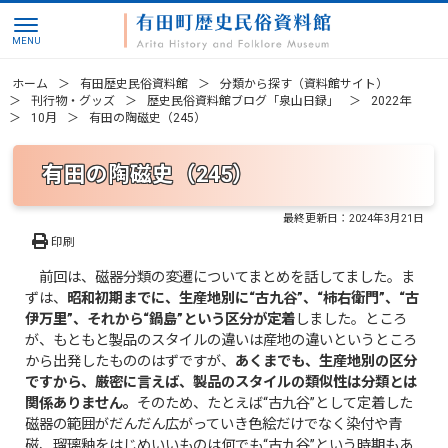
ホーム
有田歴史民俗資料館
分類から探す（資料館サイト）
刊行物・グッズ
歴史民俗資料館ブログ「泉山日録」
2022年
10月
有田の陶磁史（245）
有田の陶磁史（245）
最終更新日：
2024年3月21日
印刷
前回は、磁器分類の変遷についてまとめを話してました。ま
ずは、
昭和初期までに、生産地別に“古九谷”、“柿右衛門”、“古
伊万里”、それから“鍋島”という区分が定着
しました。ところ
が、もともと製品のスタイルの違いは産地の違いというところ
から出発したもののはずですが、
あくまでも、生産地別の区分
ですから、厳密に言えば、製品のスタイルの類似性は分類とは
関係ありません。
そのため、たとえば“古九谷”として定着した
磁器の範囲がだんだん広がっていき色絵だけでなく染付や青
磁、瑠璃釉をはじめいいものは何でも“古九谷”という時期もあ